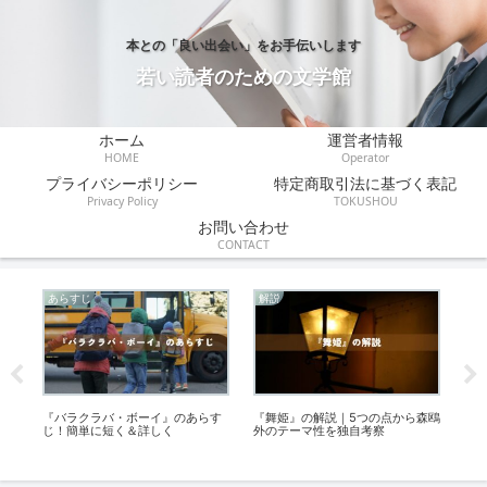
本との「良い出会い」をお手伝いします
若い読者のための文学館
ホーム
運営者情報
HOME
Operator
プライバシーポリシー
特定商取引法に基づく表記
Privacy Policy
TOKUSHOU
お問い合わせ
CONTACT
あらすじ
解説
感
。
『バラクラバ・ボーイ』のあらす
『舞姫』の解説｜5つの点から森鴎
『
じ！簡単に短く＆詳しく
外のテーマ性を独自考察
＆
解