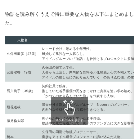
物語を読み解くうえで特に重要な人物を以下にまとめまし
た。
人物名
レコード会社に勤める中年男性。
久保田慶彦（47歳）
離婚して孤独な一人暮らし。
アイドルグループの「物語」を仕掛けるプロジェクトに参加し
久保田の娘で大学生。
武藤澄香（19歳）
大分から上京し、内向的な性格ゆえ孤独感と心労を抱えている
アイドルの推し活にのめり込んでいく「のめり込む側」の主人
契約社員で独身。
隅川絢子（35歳）
推していた若手俳優の死をきっかけに真実を追い求め始め、や
「かつてのめり込んでいた側」を代表する人物。
澄香が推す新人アイドルグループ「Bloom」のメンバー。
垣花道哉
内向的な性格が澄香の共感を引きつける。
絢子らが熱心に応援していた若手俳優。
スクロールできます
藤見倫太郎
物語中で死亡報道が出て、絢子のファンダムに大きな影響を与
久保田の同期で敏腕プロデューサー。
橋本
慶彦をアイドル運営プロジェクトに誘い込んだ人物。