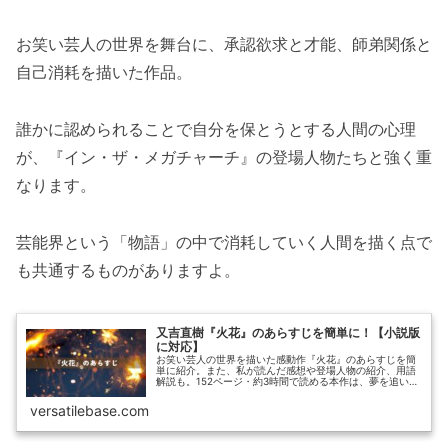
お笑い芸人の世界を舞台に、承認欲求と才能、師弟関係と
自己消耗を描いた作品。
誰かに認められることで自分を保とうとする人間の心理
が、『イン・ザ・メガチャーチ』の登場人物たちと強く重
なります。
芸能界という「物語」の中で消耗していく人間を描く点で
も共通するものがありますよ。
又吉直樹『火花』のあらすじを簡単に！【小説版
に対応】
お笑い芸人の世界を描いた感動作『火花』のあらすじを簡
単に紹介。また、私が読んだ感想や登場人物の紹介、用語
解説も。152ページ・約3時間で読める本作は、夢を追いか
ける人の物語が好きな方におすすめです。
versatilebase.com