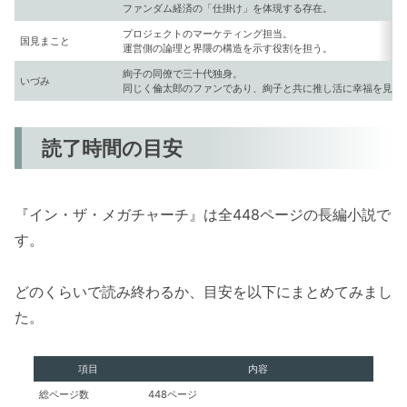
ファンダム経済の「仕掛け」を体現する存在。
プロジェクトのマーケティング担当。
国見まこと
運営側の論理と界隈の構造を示す役割を担う。
絢子の同僚で三十代独身。
いづみ
同じく倫太郎のファンであり、絢子と共に推し活に幸福を見出
読了時間の目安
『イン・ザ・メガチャーチ』は全448ページの長編小説で
す。
どのくらいで読み終わるか、目安を以下にまとめてみまし
た。
項目
内容
総ページ数
448ページ