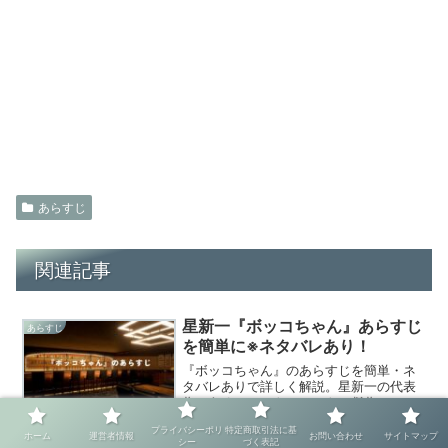
あらすじ
関連記事
星新一『ボッコちゃん』あらすじ
あらすじ
を簡単に※ネタバレあり！
『ボッコちゃん』のあらすじを簡単・ネ
タバレありで詳しく解説。星新一の代表
作であるショートショートの傑作につい
て、読書感想文を書く学生向けに登場人
プライバシーポリ
特定商取引法に基
物や感想、読了時間まで丁寧にご紹介し
ホーム
運営者情報
お問い合わせ
サイトマップ
シー
づく表記