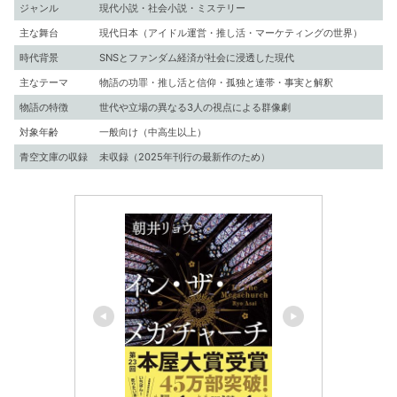
ジャンル
現代小説・社会小説・ミステリー
主な舞台
現代日本（アイドル運営・推し活・マーケティングの世界）
時代背景
SNSとファンダム経済が社会に浸透した現代
主なテーマ
物語の功罪・推し活と信仰・孤独と連帯・事実と解釈
物語の特徴
世代や立場の異なる3人の視点による群像劇
対象年齢
一般向け（中高生以上）
青空文庫の収録
未収録（2025年刊行の最新作のため）