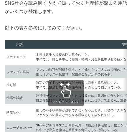
SNS社会を読み解くうえで知っておくと理解が深まる用語
がいくつか登場します。
以下の表を参考にしてみてください。
用語
説明
本来は数千人規模の巨大教会のこと。
メガチャーチ
本作では「推しを中心に感情・時間・お金を集中させる巨大なコ
ファンの熱狂が消費を促すことで成り立つ巨大な経済圏のこと。
ファンダム経済
推し活グッズや投票券・配信課金などがその代表例。
特定のアイドルや俳優などを熱心に応援する活動のこと。
推し活
本作では救済と依存の両面を持つものとして描かれている。
運営側がファンの感情を引きつけるために意図的に作り込むプロ
物語の設計
自然発生的な人気ではなく、計算された仕掛けである点が重要。
スクロールできます
推しの不幸や事件が説明できなくなったとき、代替の「大きな物
陰謀論化
ファンダムの暴走とつながる現象として描かれている。
SNSやアルゴリズムが同じ意見・情報だけを増幅し、信念をより
エコーチェンバー
作中では没入と偏向を助長する背景として機能している。