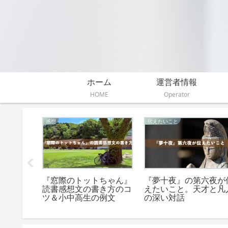
ホーム
運営者情報
HOME
Operator
感想
伝えたいこと
読書感想
『窓際のトットちゃん』
『夢十夜』の第六夜が
方｜中高
読書感想文の書き方のコ
えたいこと。天才と凡
ツ＆小中高生の例文
の深い対話