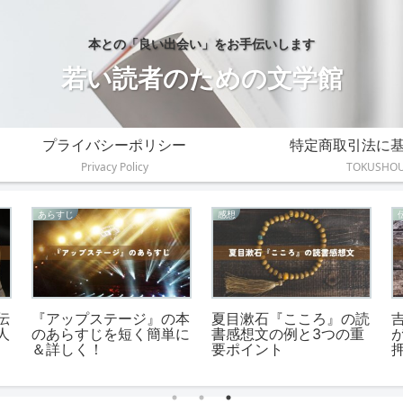
本との「良い出会い」をお手伝いします
若い読者のための文学館
プライバシーポリシー
特定商取引法に
Privacy Policy
TOKUSHO
あらすじ
感想
伝
『アップステージ』の本
夏目漱石『こころ』の読
人
のあらすじを短く簡単に
書感想文の例と3つの重
＆詳しく！
要ポイント