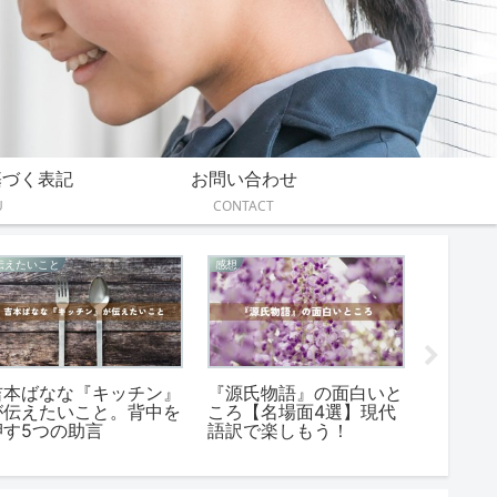
基づく表記
お問い合わせ
U
CONTACT
伝えたいこと
感想
あらすじ
吉本ばなな『キッチン』
『源氏物語』の面白いと
『崖の
が伝えたいこと。背中を
ころ【名場面4選】現代
読書感
押す5つの助言
語訳で楽しもう！
文とあ