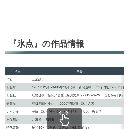
『氷点』の作品情報
項目
内容
作者
三浦綾子
出版年
1964年12月〜1965年11月（朝日新聞連載）／単行本は1970年刊行
出版社
初出は朝日新聞／現在は角川文庫（KADOKAWA）などから刊行
受賞歴
朝日新聞社主催「1,000万円懸賞小説」入選
ジャンル
長編小説・心理小説・社会小説・キリスト教文学
主な舞台
北海道・旭川市
時代背景
昭和30〜40年代（高度経済成長期前後）