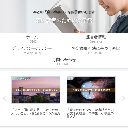
本との「良い出会い」をお手伝いします
若い読者のための文学館
ホーム
運営者情報
HOME
Operator
プライバシーポリシー
特定商取引法に基づく表記
Privacy Policy
TOKUSHOU
お問い合わせ
CONTACT
伝えたいこと
感想
感
出
『また、同じ夢を見ていた』が伝
『時をかける少女』読書感想文の
カ
方
えたいこと。魂に触れる5つの言葉
例文｜高校生・中学生・小学生の
き
書き方