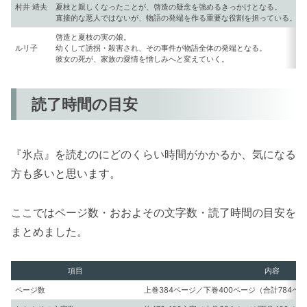
村井 靖夫
夏枝と親しくなったことが、啓造の疑念を強めるきっかけとなる。
直接的な悪人ではないが、物語の発端を作る重要な役割を担っている。
啓造と夏枝の実の娘。
ルリ子
幼くして誘拐・殺害され、その事件が物語全体の発端となる。
彼女の死が、家族の愛情を憎しみへと変えていく。
読了時間の目安
『氷点』を読むのにどのくらい時間がかかるか、気になる
方も多いと思います。
ここではページ数・おおよその文字数・読了時間の目安を
まとめました。
項目
内容
ページ数
上巻384ページ／下巻400ページ（合計784ペ