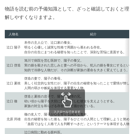
物語を読む前の予備知識として、ざっと確認しておくと理
解しやすくなりますよ。
人物名
紹介
本作の主人公で、辻口家の養女。
辻口 陽子
明るく心優しく誠実な性格で周囲から慕われる存在。
自分の出生にまつわる秘密を知ったことで、深刻な苦悩に直面する。
旭川で病院を営む医師で、陽子の養父。
辻口 啓造
実の娘を殺された悲しみと妻への不信から、犯人の娘を養女にするという
知的で冷静な人物だが、その決断が家族の運命を大きく変えてしまう。
啓造の妻で、陽子の養母。
辻口 夏枝
美しく社交的な女性だが、陽子の出生の秘密を知ったことで愛情が憎しみ
人間の弱さや嫉妬を体現する重要な人物。
啓造と夏枝の息子で、陽子の義理の兄。
辻口 徹
幼い頃から陽子を大切に思い、苦しむ彼女を支えようとする。
家族の対立を和らげる存在として描かれている。
スクロールできます
徹の友人で、陽子が心を寄せる誠実な青年。
北原 邦雄
出生の秘密を知った後も、陽子をひとりの人間として理解しようと努める
「血筋ではなく人格で人を判断すべきだ」というテーマを体現する人物。
辻口病院に勤める眼科医。