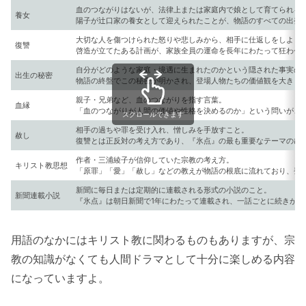
血のつながりはないが、法律上または家庭内で娘として育てられる
養女
陽子が辻口家の養女として迎えられたことが、物語のすべての出発
大切な人を傷つけられた怒りや悲しみから、相手に仕返しをしよう
復讐
啓造が立てたある計画が、家族全員の運命を長年にわたって狂わせ
自分がどのような家庭・境遇に生まれたのかという隠された事実の
出生の秘密
物語の終盤でこの秘密が明かされ、登場人物たちの価値観を大きく
親子・兄弟など、血のつながりを指す言葉。
血縁
「血のつながりが人間の価値や性格を決めるのか」という問いが、
スクロールできます
相手の過ちや罪を受け入れ、憎しみを手放すこと。
赦し
復讐とは正反対の考え方であり、『氷点』の最も重要なテーマのひ
作者・三浦綾子が信仰していた宗教の考え方。
キリスト教思想
「原罪」「愛」「赦し」などの教えが物語の根底に流れており、登
新聞に毎日または定期的に連載される形式の小説のこと。
新聞連載小説
『氷点』は朝日新聞で1年にわたって連載され、一話ごとに続きが気
用語のなかにはキリスト教に関わるものもありますが、宗
教の知識がなくても人間ドラマとして十分に楽しめる内容
になっていますよ。