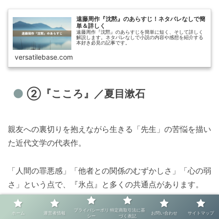
遠藤周作『沈黙』のあらすじ！ネタバレなしで簡
単＆詳しく
遠藤周作『沈黙』のあらすじを簡単に短く、そして詳しく
解説します。ネタバレなしで小説の内容や感想を紹介する
本好き必見の記事です。
versatilebase.com
②『こころ』／夏目漱石
親友への裏切りを抱えながら生きる「先生」の苦悩を描い
た近代文学の代表作。
「人間の罪悪感」「他者との関係のむずかしさ」「心の弱
さ」という点で、『氷点』と多くの共通点があります。
「人間とは何か」を静かに問いかけてくる作品で、読後に
プライバシーポリ
特定商取引法に基
ホーム
運営者情報
お問い合わせ
サイトマップ
シー
づく表記