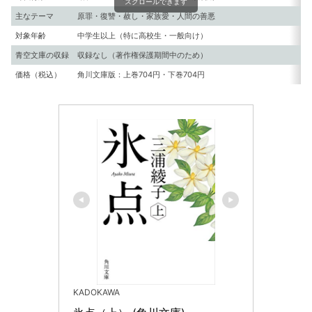
スクロールできます
主なテーマ
原罪・復讐・赦し・家族愛・人間の善悪
対象年齢
中学生以上（特に高校生・一般向け）
青空文庫の収録
収録なし（著作権保護期間中のため）
価格（税込）
角川文庫版：上巻704円・下巻704円
KADOKAWA