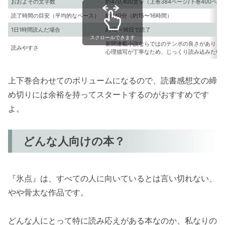
おおよその文字数
約470,400文字（上巻384ページ/下巻400ペー
読了時間の目安（平均的なペース）
約940分（約15〜16時間）
1日1時間読んだ場合
約15〜16日で読了
スクロールできます
新聞連載小説ならではのテンポの良さがあり、
読みやすさ
心理描写が丁寧なため、じっくり読み込みたい
上下巻合わせてのボリュームになるので、読書感想文の締
め切りには余裕を持ってスタートするのがおすすめです
よ。
どんな人向けの本？
『氷点』は、すべての人に向いているとは言い切れない、
やや骨太な作品です。
どんな人にとって特に読み応えがある本なのか、私なりの