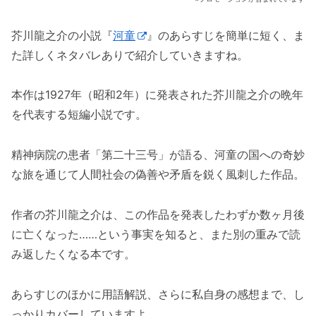
芥川龍之介の小説『
河童
』のあらすじを簡単に短く、ま
た詳しくネタバレありで紹介していきますね。
本作は1927年（昭和2年）に発表された芥川龍之介の晩年
を代表する短編小説です。
精神病院の患者「第二十三号」が語る、河童の国への奇妙
な旅を通じて人間社会の偽善や矛盾を鋭く風刺した作品。
作者の芥川龍之介は、この作品を発表したわずか数ヶ月後
に亡くなった……という事実を知ると、また別の重みで読
み返したくなる本です。
あらすじのほかに用語解説、さらに私自身の感想まで、し
っかりカバーしていますよ。