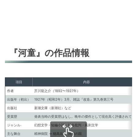
『河童』の作品情報
項目
内容
作者
芥川龍之介（1892〜1927年）
出版年（初出）
1927年（昭和2年）3月、雑誌『改造』第九巻第三号
出版社
新潮文庫（新潮社）など
受賞歴
発表当時の受賞歴はなし。晩年の傑作として現在高く評価されてい
ジャンル
幻想文学・短編小説・社会批判・風刺文学
主な舞台
精神病院 → 穂高岳 → 河童の国