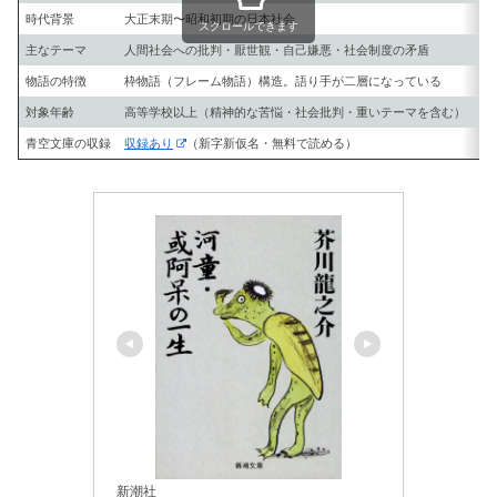
時代背景
大正末期〜昭和初期の日本社会
スクロールできます
主なテーマ
人間社会への批判・厭世観・自己嫌悪・社会制度の矛盾
物語の特徴
枠物語（フレーム物語）構造。語り手が二層になっている
対象年齢
高等学校以上（精神的な苦悩・社会批判・重いテーマを含む）
青空文庫の収録
収録あり
（新字新仮名・無料で読める）
新潮社