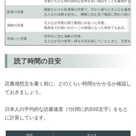
河童たちが人間の真剣な思考を笑い飛ばすことを象徴する存
眼鏡をかけた医者風の河童で、穴から落ちた主人公を最初に
医者の河童
主人公の治療を担当し、隣家に住む形で物語に関わり続ける
主人公が河童の国で最初に出会った河童。
漁師の河童
穂高岳での追いかけっこの発端となった存在でもある。
街外れに住む老齢の河童。
年老いた河童
主人公が元の世界へ帰る方法を探していたときに、天窓を通
読了時間の目安
読書感想文を書く前に、どのくらい時間がかかるか確認し
ておきましょう。
日本人の平均的な読書速度（1分間に約500文字）をもと
に計算しています。
項目
データ