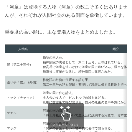
『河童』は登場する人物（河童）の数こそ多くはありませ
んが、それぞれが人間社会のある側面を象徴しています。
重要度の高い順に、主な登場人物をまとめましたよ。
人物名
紹介
物語の主人公。
精神病院の患者として「第二十三号」と呼ばれている。
僕（第二十三号）
穂高岳で河童を追いかけて河童の国に迷い込み、様々な体験
帰還後に事業が失敗し、精神病院に収容された。
枠物語の外側に位置する語り手。
語り手「僕」（外側）
第二十三号の話を記録・整理して読者に伝える役割を担って
河童の国に住む詩人。
トック（チャック）
主人公の友人で、ピストルで自殺を遂げる。
死後に交霊術で呼び出され、自分の死後の名声を気にかける
河童の国の資本家。
ゲエル
「職工屠殺法」について主人公に説明する河童で、資本主義
河童の国の哲学者。
スクロールできます
マッグ
「阿呆の言葉」という警句的な著作で知られる。