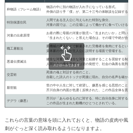
物語の中に別の物語が入れ子になっている形式。
枠物語（フレーム物語）
外側の語り手「僕」が、第二十三号の体験談を記録すると
人間である主人公に与えられた特別な身分。
特別保護住民
河童の国では、この立場によって働かずに食べていける待
お産の際に母親の河童が胎児へ「生まれたいか」と問いか
河童の出産原理
「生まれたくない」と答えた場合は、その場で中絶が合法
新機械の導入などで解雇された労働者を食肉にするという
職工屠殺法
資本家のゲエルが主人公に説明する場面で登場する。
健全な河童が不健全な河童と結婚することを奨励する制度
悪遺伝撲滅法
人間社会の優生思想とは逆の発想で、社会の偽善を批判し
スクロールできます
死後の魂と対話する術のこと。
交霊術
自殺した詩人のトックが死後に現れ、自分の名声を確かめ
世の中や人生に対して絶望し、嫌悪を感じる思想のこと。
厭世観
芥川自身の内面が色濃く反映された、この作品全体を貫く
芥川が「あらゆるものに対する、特に自分自身に対する嫌
デグウ（嫌悪）
この作品が生まれた動機のひとつとされている。
これらの言葉の意味を頭に入れておくと、物語の皮肉や風
刺がぐっと深く読み取れるようになりますよ。