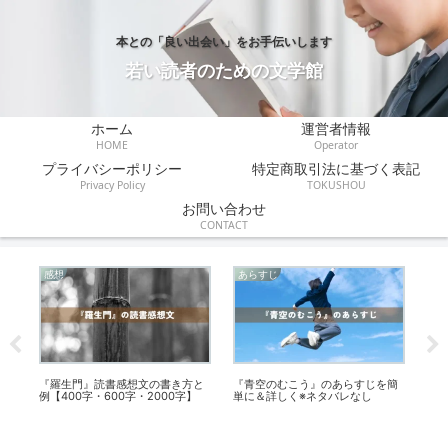
本との「良い出会い」をお手伝いします
若い読者のための文学館
ホーム
運営者情報
HOME
Operator
プライバシーポリシー
特定商取引法に基づく表記
Privacy Policy
TOKUSHOU
お問い合わせ
CONTACT
感想
あらすじ
あ
じ
『羅生門』読書感想文の書き方と
『青空のむこう』のあらすじを簡
菊
例【400字・600字・2000字】
単に＆詳しく※ネタバレなし
じ