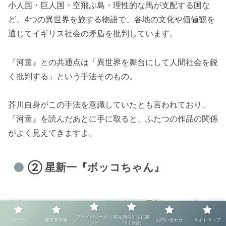
小人国・巨人国・空飛ぶ島・理性的な馬が支配する国な
ど、4つの異世界を旅する物語で、各地の文化や価値観を
通じてイギリス社会の矛盾を批判しています。
『河童』との共通点は「異世界を舞台にして人間社会を鋭
く批判する」という手法そのもの。
芥川自身がこの手法を意識していたとも言われており、
『河童』を読んだあとに手に取ると、ふたつの作品の関係
がよく見えてきますよ。
② 星新一『ボッコちゃん』
日本のショートショートの第一人者・星新一が1971年に
発表した短編集。
プライバシーポリ
特定商取引法に基
ホーム
運営者情報
お問い合わせ
サイトマップ
シー
づく表記