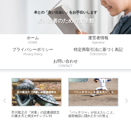
本との「良い出会い」をお手伝いします
若い読者のための文学館
ホーム
運営者情報
HOME
Operator
プライバシーポリシー
特定商取引法に基づく表記
Privacy Policy
TOKUSHOU
お問い合わせ
CONTACT
感想
伝えたいこと
あ
を
芥川龍之介『河童』の読書感想文
『バッテリー』が伝えたいこと。
『
の書き方と例文※テンプレ付
成長物語に隠れた5つの答え
ら