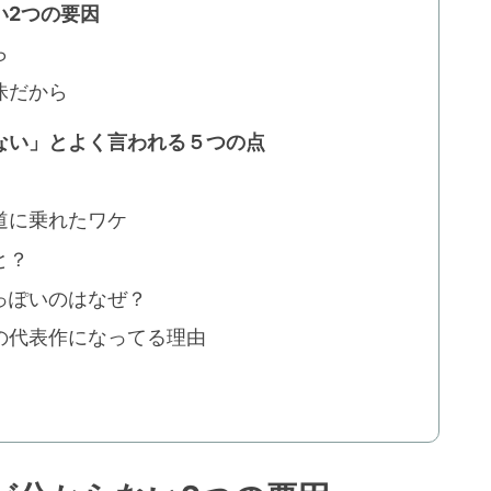
い2つの要因
ら
昧だから
ない」とよく言われる５つの点
道に乗れたワケ
と？
っぽいのはなぜ？
の代表作になってる理由