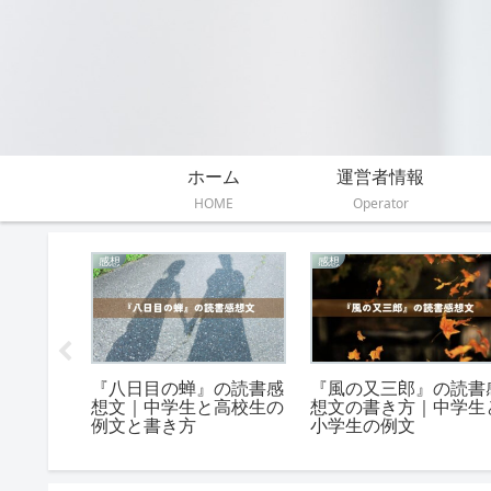
ホーム
運営者情報
HOME
Operator
感想
解説
』のあら
『ねえねえ、なに見て
『どんぐりと山猫』の
結末のネ
る？』の読書感想文の書
釈の仕方。6つの視点
き方※例文付き
ら解説＆考察