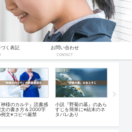
基づく表記
お問い合わせ
U
CONTACT
あらすじ
あらすじ
感想
『ぼくらの七日間戦争』
『「のび太」という生き
『卵の
あらすじ（本・小説）を
方』あらすじと要約！内
｜中学
簡単＆詳しく
容を簡単に
方と例