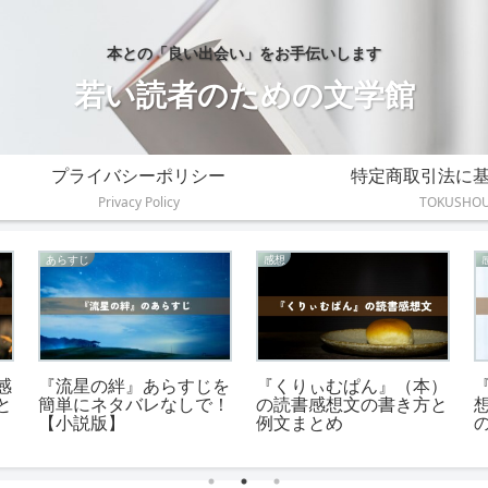
本との「良い出会い」をお手伝いします
若い読者のための文学館
プライバシーポリシー
特定商取引法に
Privacy Policy
TOKUSHO
あらすじ
感想
解
志賀直哉『城の崎にて』
『ノアハム・ガーデンズ
か
のあらすじを簡単に短く
の家』の読書感想文の書
100字で！
き方とあらすじ