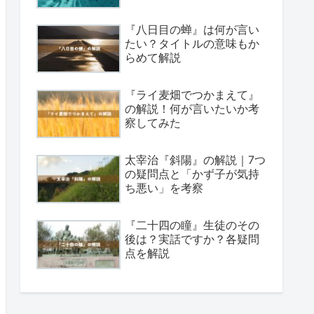
『八日目の蝉』は何が言い
たい？タイトルの意味もか
らめて解説
『ライ麦畑でつかまえて』
の解説！何が言いたいか考
察してみた
太宰治『斜陽』の解説｜7つ
の疑問点と「かず子が気持
ち悪い」を考察
『二十四の瞳』生徒のその
後は？実話ですか？各疑問
点を解説