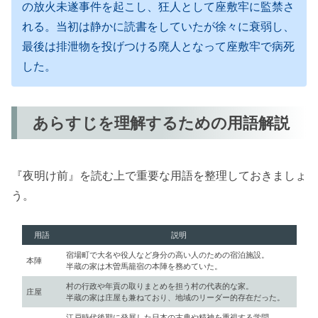
の放火未遂事件を起こし、狂人として座敷牢に監禁さ
れる。当初は静かに読書をしていたが徐々に衰弱し、
最後は排泄物を投げつける廃人となって座敷牢で病死
した。
あらすじを理解するための用語解説
『夜明け前』を読む上で重要な用語を整理しておきましょ
う。
用語
説明
宿場町で大名や役人など身分の高い人のための宿泊施設。
本陣
半蔵の家は木曽馬籠宿の本陣を務めていた。
村の行政や年貢の取りまとめを担う村の代表的な家。
庄屋
半蔵の家は庄屋も兼ねており、地域のリーダー的存在だった。
江戸時代後期に発展した日本の古典や精神を重視する学問。