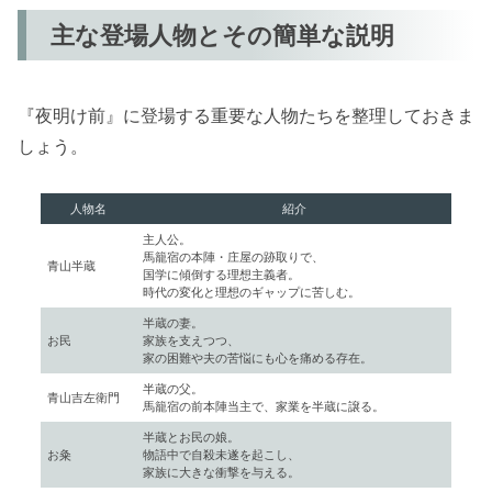
主な登場人物とその簡単な説明
『夜明け前』に登場する重要な人物たちを整理しておきま
しょう。
人物名
紹介
主人公。
馬籠宿の本陣・庄屋の跡取りで、
青山半蔵
国学に傾倒する理想主義者。
時代の変化と理想のギャップに苦しむ。
半蔵の妻。
お民
家族を支えつつ、
家の困難や夫の苦悩にも心を痛める存在。
半蔵の父。
青山吉左衛門
馬籠宿の前本陣当主で、家業を半蔵に譲る。
半蔵とお民の娘。
お粂
物語中で自殺未遂を起こし、
家族に大きな衝撃を与える。