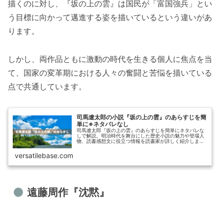
描くのに対し、『坂の上の雲』は国民が「富国強兵」とい
う目標に向かって邁進する姿を描いているという違いがあ
ります。
しかし、両作品ともに激動の時代を生きる個人に焦点を当
て、国家の変革期における人々の奮闘と苦悩を描いている
点で共通しています。
司馬遼太郎の小説『坂の上の雲』のあらすじを簡
単に※ネタバレなし
司馬遼太郎『坂の上の雲』のあらすじを簡単にネタバレな
しで解説。明治時代を舞台にした歴史小説の魅力や登場人
物、読書感想文に役立つ情報を読書家が詳しく紹介しま
す。
versatilebase.com
遠藤周作『沈黙』