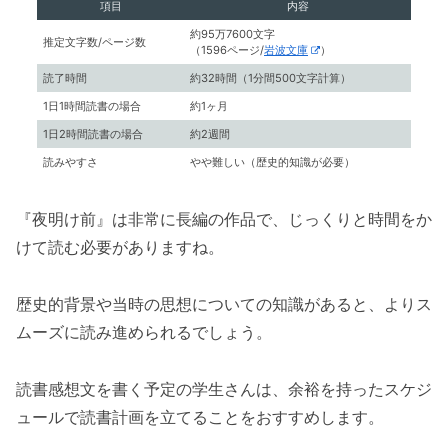
項目
内容
約95万7600文字
推定文字数/ページ数
（1596ページ/
岩波文庫
）
読了時間
約32時間（1分間500文字計算）
1日1時間読書の場合
約1ヶ月
1日2時間読書の場合
約2週間
読みやすさ
やや難しい（歴史的知識が必要）
『夜明け前』は非常に長編の作品で、じっくりと時間をか
けて読む必要がありますね。
歴史的背景や当時の思想についての知識があると、よりス
ムーズに読み進められるでしょう。
読書感想文を書く予定の学生さんは、余裕を持ったスケジ
ュールで読書計画を立てることをおすすめします。