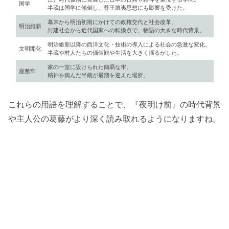
国学
半蔵は国学に傾倒し、尊王攘夷思想にも影響を受けた。
幕末から明治初期にかけての政権交代と社会改革。
明治維新
封建社会から近代国家への転換点で、物語の大きな時代背景。
明治維新以降の西洋文化・技術の導入による社会の急激な変化。
文明開化
半蔵や村人たちの価値観や生活を大きく揺るがした。
家の一室に設けられた簡易な牢。
座敷牢
精神を病んだ半蔵が最期を迎えた場所。
これらの用語を理解することで、『夜明け前』の時代背景
や主人公の葛藤がより深く読み取れるようになりますね。