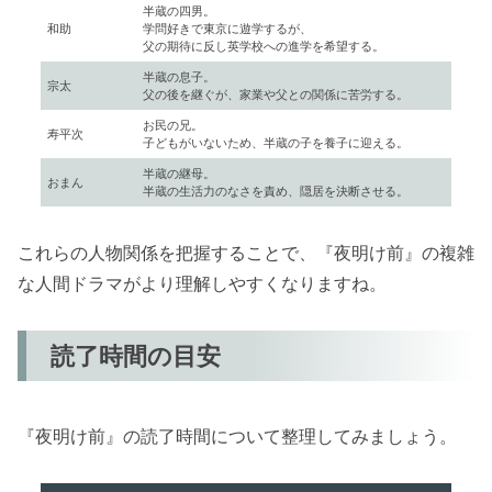
半蔵の四男。
和助
学問好きで東京に遊学するが、
父の期待に反し英学校への進学を希望する。
半蔵の息子。
宗太
父の後を継ぐが、家業や父との関係に苦労する。
お民の兄。
寿平次
子どもがいないため、半蔵の子を養子に迎える。
半蔵の継母。
おまん
半蔵の生活力のなさを責め、隠居を決断させる。
これらの人物関係を把握することで、『夜明け前』の複雑
な人間ドラマがより理解しやすくなりますね。
読了時間の目安
『夜明け前』の読了時間について整理してみましょう。