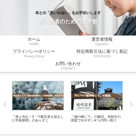
本との「良い出会い」をお手伝いします
若い読者のための文学館
ホーム
運営者情報
HOME
Operator
プライバシーポリシー
特定商取引法に基づく表記
Privacy Policy
TOKUSHOU
お問い合わせ
CONTACT
あらすじ
解説
あ
読
『海よ光れ！3・11被災者を励まし
『城の崎にて』の解説。高校生の
『
の
た学校新聞』のあらすじ
課題で出やすい4つの問い掛け
す