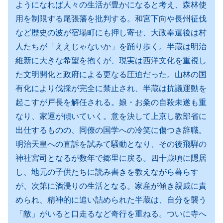
ようになれば人々の生活が豊かになると考え、森林使
用を制限する尾張藩を批判する。和宮下向や長州征伐
など歴史の波が宿場町にも押し寄せ、大政奉還後は村
人たちが「ええじゃないか」を踊り歩く。半蔵は明治
維新に大きな希望を抱くが、現実は西洋文化を重視し
た文明開化と政府による更なる圧迫だった。山林の国
有化により伐採が完全に禁止され、半蔵は抗議運動を
起こすが戸長を解任される。娘・お粂の自殺未遂も重
なり、家運が傾いていく。意を決して上京し教部省に
出仕するものの、同僚の国学への冷笑に傷つき辞職。
明治天皇への直訴を試みて騒動となり、その後飛騨の
神社宮司となるが数年で郷里に戻る。四十歳頃に隠居
し、地元の子供たちに読み書きを教えながら暮らす
が、次第に酒浸りの生活となる。家産が傾き親戚に責
められ、精神的に追い詰められた半蔵は、自分を襲う
「敵」がいると口走るなど奇行を重ねる。ついに寺へ