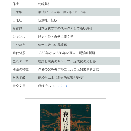
作者
島崎藤村
出版年
第1部：1932年、第2部：1935年
出版社
新潮社（初版）
受賞歴
日本近代文学の代表作として高い評価
ジャンル
歴史小説・自然主義文学
主な舞台
信州木曾谷の馬籠宿
時代背景
1853年から1886年の幕末・明治維新期
主なテーマ
理想と現実のギャップ、近代化の光と影
物語の特徴
作者の父をモデルにした自伝的要素を含む
対象年齢
高校生以上（歴史的知識が必要）
青空文庫
収録済み（
こちら
）