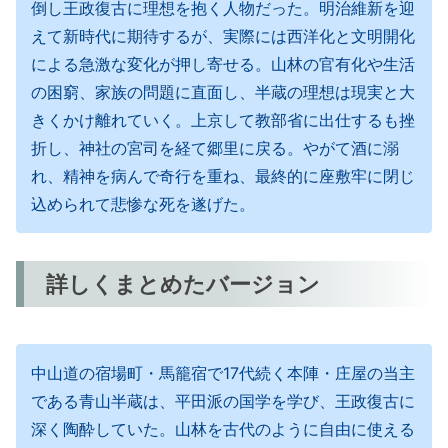
倒し王政復古に理想を抱く人物だった。明治維新を迎
えて新時代に期待するが、実際には西洋化と文明開化
による急激な変化が押し寄せる。山林の官有化や生活
の困窮、家族の問題に直面し、半蔵の理想は現実と大
きくかけ離れていく。上京して教部省に出仕するも挫
折し、神社の宮司を経て郷里に戻る。やがて酒に溺
れ、精神を病んで奇行を重ね、最終的に座敷牢に閉じ
込められて悲惨な死を遂げた。
詳しくまとめたバージョン
中山道の宿場町・馬籠宿で17代続く本陣・庄屋の当主
である青山半蔵は、平田派の国学を学び、王政復古に
深く陶酔していた。山林を古代のように自由に使える