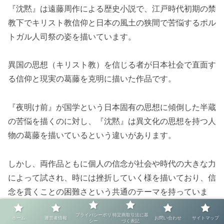
『沈黙』は遠藤周作による歴史小説で、江戸時代初期の禁
教下でキリスト教信仰と日本の風土の狭間で苦悩するポル
トガル人司祭の姿を描いています。
異国の思想（キリスト教）を信じる者が日本社会で直面す
る信仰と現実の葛藤を克明に描いた作品です。
『夜明け前』が国学という日本固有の思想に傾倒した半蔵
の苦悩を描くのに対し、『沈黙』は異文化の思想を持つ人
物の葛藤を描いているという違いがあります。
しかし、両作品ともに個人の信念が社会や時代の大きな力
によって試され、時には挫折していく様を描いており、信
念を貫くことの困難さという共通のテーマを持っていま
す。
プライバシーポリ
特定商取引法に基
ホーム
運営者情報
お問い合わせ
サイトマップ
シー
づく表記