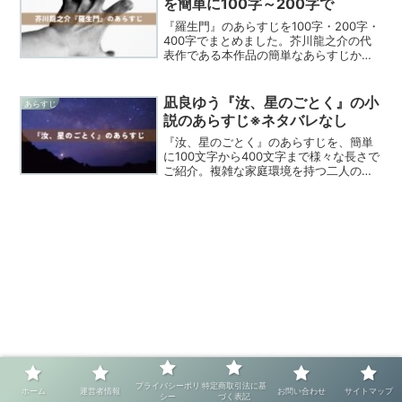
を簡単に100字～200字で
『羅生門』のあらすじを100字・200字・
400字でまとめました。芥川龍之介の代
表作である本作品の簡単なあらすじか
ら、読書感想文に役立つ詳細な内容ま
で、高校生向けに分かりやすく紹介しま
す。
凪良ゆう『汝、星のごとく』の小
あらすじ
説のあらすじ※ネタバレなし
『汝、星のごとく』のあらすじを、簡単
に100文字から400文字まで様々な長さで
ご紹介。複雑な家庭環境を持つ二人の高
校生の切ない恋物語を、登場人物の紹介
や読了時間、おすすめポイントと共に詳
しく解説しています。気になる結末は、
ぜひ本編でお確かめください。
プライバシーポリ
特定商取引法に基
ホーム
運営者情報
お問い合わせ
サイトマップ
シー
づく表記