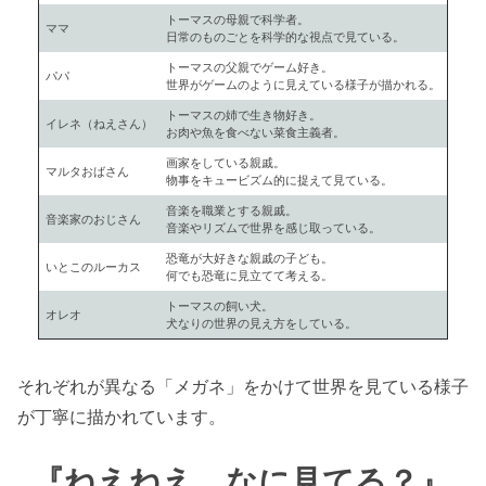
トーマスの母親で科学者。
ママ
日常のものごとを科学的な視点で見ている。
トーマスの父親でゲーム好き。
パパ
世界がゲームのように見えている様子が描かれる。
トーマスの姉で生き物好き。
イレネ（ねえさん）
お肉や魚を食べない菜食主義者。
画家をしている親戚。
マルタおばさん
物事をキュービズム的に捉えて見ている。
音楽を職業とする親戚。
音楽家のおじさん
音楽やリズムで世界を感じ取っている。
恐竜が大好きな親戚の子ども。
いとこのルーカス
何でも恐竜に見立てて考える。
トーマスの飼い犬。
オレオ
犬なりの世界の見え方をしている。
それぞれが異なる「メガネ」をかけて世界を見ている様子
が丁寧に描かれています。
『ねえねえ、なに見てる？』