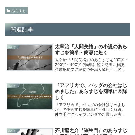
あらすじ
関連記事
太宰治『人間失格』の小説のあら
あらすじ
すじを簡単・簡潔に短く
太宰治『人間失格』のあらすじを100字・
200字・400字で簡単に短く簡潔に解説。
読書感想文に役立つ登場人物紹介、名文
解説、類似作品も紹介する完全ガイド。
『アフリカで、バッグの会社はじ
あらすじ
めました』あらすじを簡単に＆詳
しく
『アフリカで、バッグの会社はじめまし
た』のあらすじを簡単に・詳しく解説。
仲本千津さんがウガンダで起業した実話
をもとにした感動ノンフィクション。読
書感想文を書く学生のために登場人物の
紹介や用語の解説、作品情報も含めてご
芥川龍之介『羅生門』のあらすじ
あらすじ
紹介します。