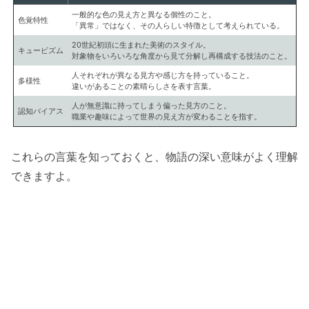
一般的な色の見え方と異なる個性のこと。
色覚特性
「異常」ではなく、その人らしい特徴として考えられている。
20世紀初頭に生まれた美術のスタイル。
キュービズム
対象物をいろいろな角度から見て分解し再構成する技法のこと。
人それぞれが異なる見方や感じ方を持っていること。
多様性
違いがあることの素晴らしさを表す言葉。
人が無意識に持ってしまう偏った見方のこと。
認知バイアス
職業や趣味によって世界の見え方が変わることを指す。
これらの言葉を知っておくと、物語の深い意味がよく理解
できますよ。