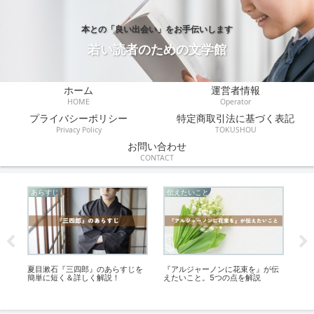
本との「良い出会い」をお手伝いします
若い読者のための文学館
ホーム
運営者情報
HOME
Operator
プライバシーポリシー
特定商取引法に基づく表記
Privacy Policy
TOKUSHOU
お問い合わせ
CONTACT
あらすじ
伝えたいこと
感
夏目漱石『三四郎』のあらすじを
『アルジャーノンに花束を』が伝
『
簡単に短く＆詳しく解説！
えたいこと。5つの点を解説
書
と