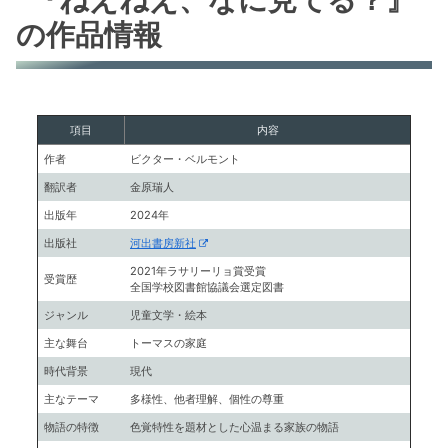
の作品情報
項目
内容
作者
ビクター・ベルモント
翻訳者
金原瑞人
出版年
2024年
出版社
河出書房新社
2021年ラサリーリョ賞受賞
受賞歴
全国学校図書館協議会選定図書
ジャンル
児童文学・絵本
主な舞台
トーマスの家庭
時代背景
現代
主なテーマ
多様性、他者理解、個性の尊重
物語の特徴
色覚特性を題材とした心温まる家族の物語