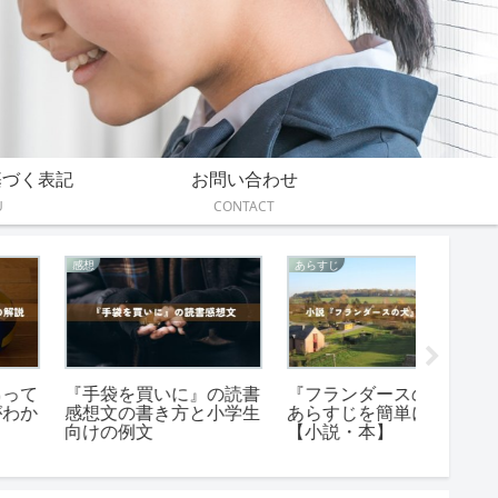
基づく表記
お問い合わせ
U
CONTACT
感想
あらすじ
感想
『手袋を買いに』の読書
『フランダースの犬』の
『傲慢
感想文の書き方と小学生
あらすじを簡単に短く
い？深
向けの例文
【小説・本】
る3つの