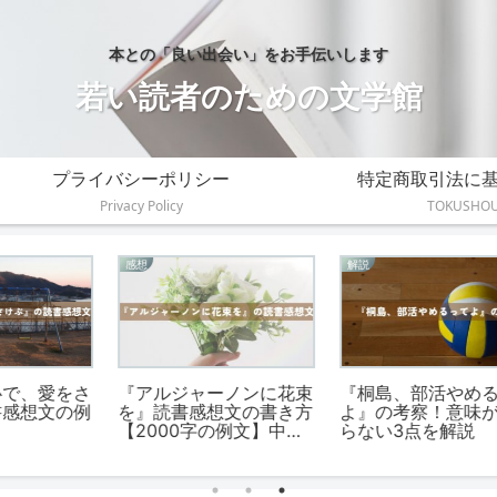
本との「良い出会い」をお手伝いします
若い読者のための文学館
プライバシーポリシー
特定商取引法に
Privacy Policy
TOKUSHO
感想
解説
さ
『アルジャーノンに花束
『桐島、部活やめるって
例
を』読書感想文の書き方
よ』の考察！意味がわか
【2000字の例文】中学
らない3点を解説
生・高校生・小学生向け