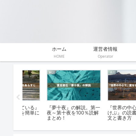
ホーム
運営者情報
HOME
Operator
解説
感想
ている』
『夢十夜』の解説。第一
『世界の中心で、愛を
を簡単に
夜～第十夜を100％読解
けぶ』の読書感想文の
）
まとめ！
文と書き方