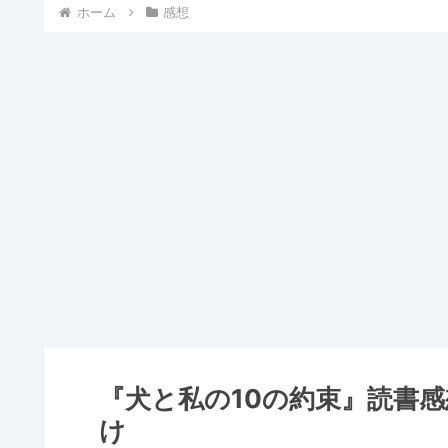
ホーム
感想
『犬と私の10の約束』読書
け