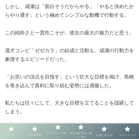
しかし、成瀬は「面白そうだからやる」「やると決めたか
らやり通す」という極めてシンプルな動機で行動する。
この純粋さと一貫性こそが、彼女の最大の魅力だと思う。
漫才コンビ「ゼゼカラ」の結成と活動も、成瀬の行動力を
象徴するエピソードだった。
「お笑いの頂点を目指す」という壮大な目標を掲げ、島崎
を巻き込んで真剣に取り組む姿勢には感服した。
私たちは往々にして、大きな目標を立てることを躊躇して
しまう。
「どうせ無理だろう」「現実的じゃない」といった理由
プライバシーポリ
特定商取引法に基
ホーム
運営者情報
お問い合わせ
サイトマップ
で、最初から諦めてしまうことが多い。
シー
づく表記