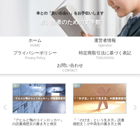
本との「良い出会い」をお手伝いします
若い読者のための文学館
ホーム
運営者情報
HOME
Operator
プライバシーポリシー
特定商取引法に基づく表記
Privacy Policy
TOKUSHOU
お問い合わせ
CONTACT
感想
感想
あ
く
『アヒルと鴨のコインロッカー』
『「のび太」という生き方』読書
『
の読書感想文の書き方と例文
感想文｜小中高生の書き方と例
す