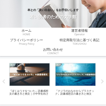
本との「良い出会い」をお手伝いします
若い読者のための文学館
ホーム
運営者情報
HOME
Operator
プライバシーポリシー
特定商取引法に基づく表記
Privacy Policy
TOKUSHOU
お問い合わせ
CONTACT
感想
感想
あ
誰
『ぼくはうそをついた』読書感想
『クジラのおなかからプラスチッ
『
文の書き方と例文｜小中学生向け
ク』読書感想文の書き方と例文
た