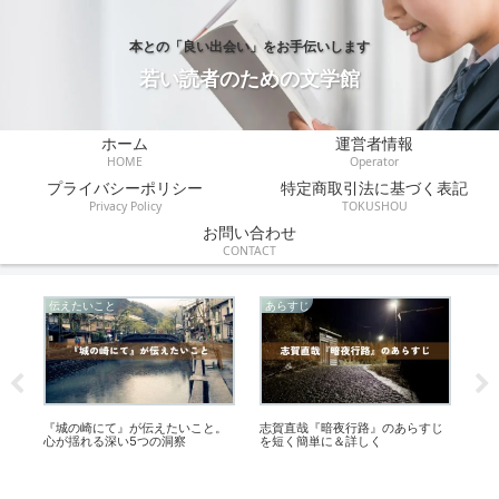
本との「良い出会い」をお手伝いします
若い読者のための文学館
ホーム
運営者情報
HOME
Operator
プライバシーポリシー
特定商取引法に基づく表記
Privacy Policy
TOKUSHOU
お問い合わせ
CONTACT
伝えたいこと
あらすじ
あ
｜
『城の崎にて』が伝えたいこと。
志賀直哉『暗夜行路』のあらすじ
『
心が揺れる深い5つの洞察
を短く簡単に＆詳しく
ら