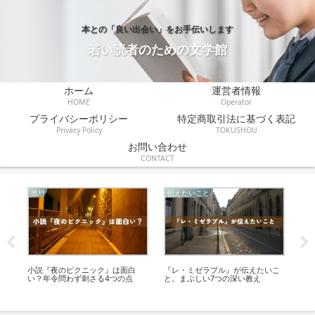
本との「良い出会い」をお手伝いします
若い読者のための文学館
ホーム
運営者情報
HOME
Operator
プライバシーポリシー
特定商取引法に基づく表記
Privacy Policy
TOKUSHOU
お問い合わせ
CONTACT
感想
伝えたいこと
あ
き
小説『夜のピクニック』は面白
『レ・ミゼラブル』が伝えたいこ
『ワ
い？年令問わず刺さる4つの点
と。まぶしい7つの深い教え
す