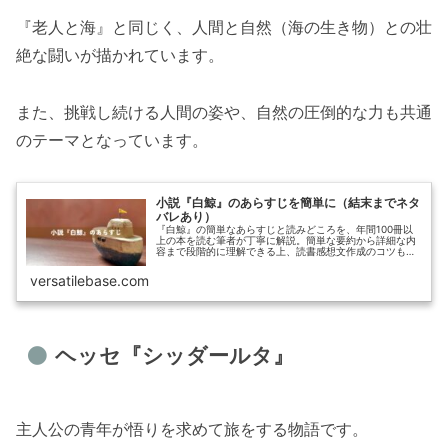
『老人と海』と同じく、人間と自然（海の生き物）との壮
絶な闘いが描かれています。
また、挑戦し続ける人間の姿や、自然の圧倒的な力も共通
のテーマとなっています。
小説『白鯨』のあらすじを簡単に（結末までネタ
バレあり）
『白鯨』の簡単なあらすじと読みどころを、年間100冊以
上の本を読む筆者が丁寧に解説。簡単な要約から詳細な内
容まで段階的に理解できる上、読書感想文作成のコツも掲
載。この1記事で作品の核心に迫れます。
versatilebase.com
ヘッセ『シッダールタ』
主人公の青年が悟りを求めて旅をする物語です。