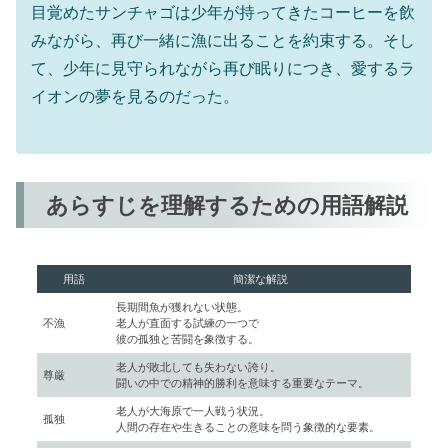
目覚めたサンチャゴは少年が持ってきたコーヒーを飲
みながら、再び一緒に漁に出ることを約束する。そし
て、少年に見守られながら再び眠りにつき、愛するラ
イオンの夢を見るのだった。
あらすじを理解するための用語解説
用語
簡潔な解説
長期間魚が獲れない状態。
不漁
老人が直面する試練の一つで
彼の孤独と苦闘を象徴する。
老人が敗北しても失わない誇り。
尊厳
闘いの中での精神的勝利を意味する重要なテーマ。
老人が大海原で一人戦う状況。
孤独
人間の存在や生きることの意味を問う象徴的な要素。