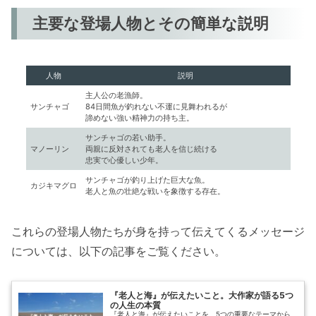
主要な登場人物とその簡単な説明
人物
説明
主人公の老漁師。
サンチャゴ
84日間魚が釣れない不運に見舞われるが
諦めない強い精神力の持ち主。
サンチャゴの若い助手。
マノーリン
両親に反対されても老人を信じ続ける
忠実で心優しい少年。
サンチャゴが釣り上げた巨大な魚。
カジキマグロ
老人と魚の壮絶な戦いを象徴する存在。
これらの登場人物たちが身を持って伝えてくるメッセージ
については、以下の記事をご覧ください。
『老人と海』が伝えたいこと。大作家が語る5つ
の人生の本質
『老人と海』が伝えたいことを、5つの重要なテーマから