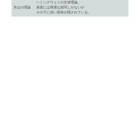
ヘミングウェイの文体理論。
氷山の理論
表面には簡潔な描写しかないが
その下に深い意味が隠されている。