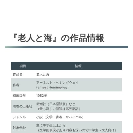
『老人と海』の作品情報
項目
情報
作品名
老人と海
アーネスト・ヘミングウェイ
作者
(Ernest Hemingway)
初出版年
1952年
新潮社（日本語訳版）など
現在の出版社
（最も新しい新訳は高見浩訳）
ジャンル
小説（文学・青春・サバイバル）
主に中学生以上から
対象年齢
（文学的表現があり内容も深いので中学生～大人向け）