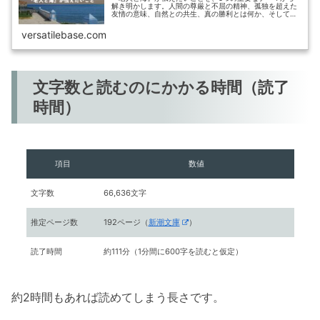
解き明かします。人間の尊厳と不屈の精神、孤独を超えた
友情の意味、自然との共生、真の勝利とは何か、そして希
望の本質。ヘミングウェイが紡ぐ静かなる叙事詩の真実が
あなたの心に響くはずです。
versatilebase.com
文字数と読むのにかかる時間（読了
時間）
項目
数値
文字数
66,636文字
推定ページ数
192ページ（
新潮文庫
）
読了時間
約111分（1分間に600字を読むと仮定）
約2時間もあれば読めてしまう長さです。