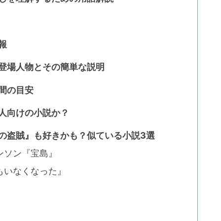
報
な登場人物とその簡単な説明
間の目安
な人向けの小説か？
の盗賊』も好きかも？似ている小説3選
ンソン『宝島』
もいなくなった』
』