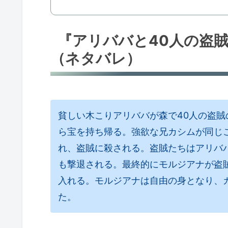
『アリババと40人の盗
（ネタバレ）
貧しい木こりアリババが森で40人の盗
ら宝を持ち帰る。強欲な兄カシムが同じ
れ、盗賊に殺される。盗賊たちはアリバ
も撃退される。最終的にモルジアナが盗
入れる。モルジアナは自由の身となり、
た。