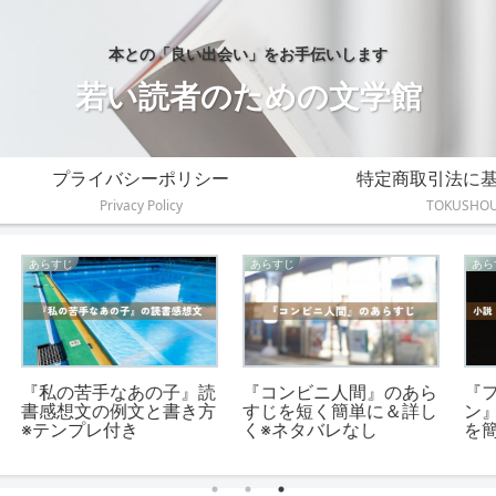
本との「良い出会い」をお手伝いします
若い読者のための文学館
プライバシーポリシー
特定商取引法に
Privacy Policy
TOKUSHO
あらすじ
あらすじ
『また、同じ夢を見てい
吉野源三郎『君たちはど
じ
た』のあらすじを簡単に
う生きるか』の本・小説
（ネタバレなし）
のあらすじ