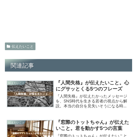
伝えたいこと
関連記事
『人間失格』が伝えたいこと。心
伝えたいこと
にグサッとくる5つのフレーズ
『人間失格』が伝えたかったメッセージ
を、SNS時代を生きる若者の視点から解
説。本当の自分を見失いそうになる時、
人間関係に悩む時、社会での居場所が分
からなくなった時。作品から学べる具体
的なヒントと共に、現代に通じる普遍的
『窓際のトットちゃん』が伝えた
伝えたいこと
な価値を紹介します。
いこと。君を動かす5つの言葉
『窓際のトットちゃん』が伝えたいこと