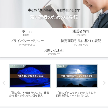
本との「良い出会い」をお手伝いします
若い読者のための文学館
ホーム
運営者情報
HOME
Operator
プライバシーポリシー
特定商取引法に基づく表記
Privacy Policy
TOKUSHOU
お問い合わせ
CONTACT
感想
感想
あ
を
『ふしぎなフーセンガム』の読書
『銀河鉄道の夜』の面白いところ3
綿
感想文｜小学生の書き方と800字
選！私が選ぶ感動シーンBEST3
す
の例文