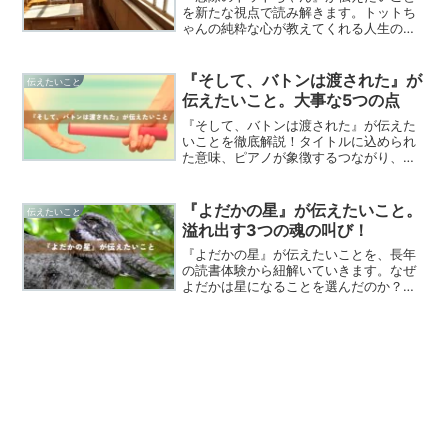
を新たな視点で読み解きます。トットち
ゃんの純粋な心が教えてくれる人生の智
恵、トモエ学園が実践した革新的な教
育、そして小林校長先生の慈愛に満ちた
指導。この名作が秘める真のメッセージ
『そして、バトンは渡された』が
伝えたいこと
を、文学的考察とともにお届けします。
伝えたいこと。大事な5つの点
『そして、バトンは渡された』が伝えた
いことを徹底解説！タイトルに込められ
た意味、ピアノが象徴するつながり、そ
して普通の日々が持つ特別な価値を探り
ます。
『よだかの星』が伝えたいこと。
伝えたいこと
溢れ出す3つの魂の叫び！
『よだかの星』が伝えたいことを、長年
の読書体験から紐解いていきます。なぜ
よだかは星になることを選んだのか？そ
れは逃避ではなく昇華だったのか？魂の
自由と解放を描いた永遠の名作の真髄に
迫ります。