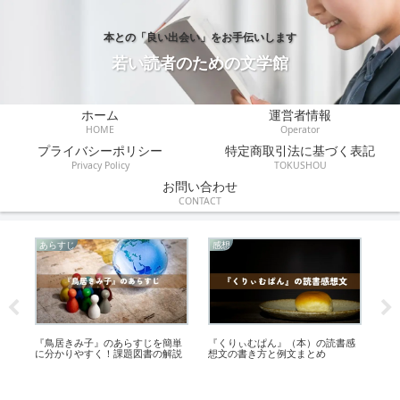
本との「良い出会い」をお手伝いします
若い読者のための文学館
ホーム
運営者情報
HOME
Operator
プライバシーポリシー
特定商取引法に基づく表記
Privacy Policy
TOKUSHOU
お問い合わせ
CONTACT
あらすじ
感想
感
じ
『鳥居きみ子』のあらすじを簡単
『くりぃむぱん』（本）の読書感
『
に分かりやすく！課題図書の解説
想文の書き方と例文まとめ
書