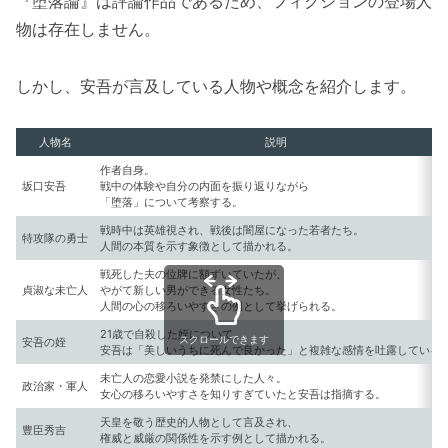
『堕落論』は評論作品であるため、フィクションの登場人
物は存在しません。
しかし、安吾が言及している人物や概念を紹介します。
人物名
説明
作者自身。
坂口安吾
戦中の体験や自分の内面を振り返りながら
「堕落」について考察する。
戦時中は英雄視され、戦後は闇屋になった若者たち。
特攻隊の勇士
人間の本質を示す象徴として描かれる。
戦死した夫の位牌に額ずいていたが、
貞淑な未亡人
やがて新しい男ができる女性たち。
人間の心の移ろいやすさの例として挙げられる。
21歳で自殺した姪について、
スクロールできます
安吾の姪
安吾は「美しいうちに死んで良かった」と複雑な感情を吐露している
未亡人の恋愛小説を発禁にした人々。
政治家・軍人
女心の移ろいやすさを知りすぎていたと安吾は指摘する。
天皇を敬う歴史的人物として言及され、
豊臣秀吉
権威と威厳の関係性を示す例として描かれる。