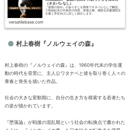
（ネタバレなし）
『仮面の告白』のあらすじを簡単でネタバレなしで解説。
三島由紀夫の代表作の内容、登場人物、感想を読書感想文
を書く学生向けに詳しく紹介します。
versatilebase.com
村上春樹『ノルウェイの森』
村上春樹の『ノルウェイの森』は、1960年代末の学生運
動の時代を背景に、主人公ワタナベと彼を取り巻く人々の
青春と喪失を描いた作品。
社会の大きな変動期に、自分の生き方を模索する若者たち
の姿が描かれています。
『堕落論』が戦後の混乱期という社会の転換点で書かれた