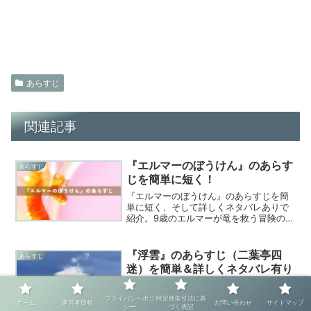
あらすじ
関連記事
『エルマーのぼうけん』のあらす
あらすじ
じを簡単に短く！
『エルマーのぼうけん』のあらすじを簡
単に短く、そして詳しくネタバレありで
紹介。9歳のエルマーが竜を救う冒険の感
想や登場人物、読了時間まで読書感想文
作成に必要な情報を網羅解説。
『浮雲』のあらすじ（二葉亭四
あらすじ
迷）を簡単＆詳しくネタバレ有り
で
二葉亭四迷『浮雲』のあらすじを知りた
プライバシーポリ
特定商取引法に基
ホーム
運営者情報
お問い合わせ
サイトマップ
シー
づく表記
い方に向けた完全ガイド。日本初の言文