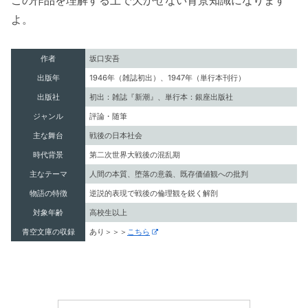
この作品を理解する上で欠かせない背景知識になります
よ。
作者
坂口安吾
出版年
1946年（雑誌初出）、1947年（単行本刊行）
出版社
初出：雑誌『新潮』、単行本：銀座出版社
ジャンル
評論・随筆
主な舞台
戦後の日本社会
時代背景
第二次世界大戦後の混乱期
主なテーマ
人間の本質、堕落の意義、既存価値観への批判
物語の特徴
逆説的表現で戦後の倫理観を鋭く解剖
対象年齢
高校生以上
青空文庫の収録
あり＞＞＞
こちら