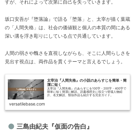
すが、それによって次第に自己を失っていきます。
坂口安吾が『堕落論』で語る「堕落」と、太宰が描く葉蔵
の「人間失格」は、社会の価値観と個人の本質の間にある
深い溝を浮き彫りにしている点で共通しています。
人間の弱さや醜さを直視しながらも、そこに人間らしさを
見出す視点は、両作品を貫くテーマと言えるでしょう。
太宰治『人間失格』の小説のあらすじを簡単・簡
潔に短く
太宰治『人間失格』のあらすじを100字・200字・400字で
簡単に短く簡潔に解説。読書感想文に役立つ登場人物紹
介、名文解説、類似作品も紹介する完全ガイド。
versatilebase.com
三島由紀夫『仮面の告白』