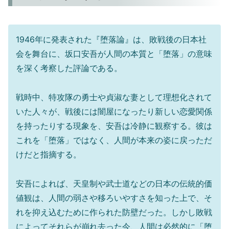
1946年に発表された『堕落論』は、敗戦後の日本社
会を舞台に、坂口安吾が人間の本質と「堕落」の意味
を深く考察した評論である。
戦時中、特攻隊の勇士や貞淑な妻として理想化されて
いた人々が、戦後には闇屋になったり新しい恋愛関係
を持ったりする現象を、安吾は冷静に観察する。彼は
これを「堕落」ではなく、人間が本来の姿に戻っただ
けだと指摘する。
安吾によれば、天皇制や武士道などの日本の伝統的価
値観は、人間の弱さや移ろいやすさを知った上で、そ
れを抑え込むために作られた防壁だった。しかし敗戦
によってそれらが崩れ去った今、人間は必然的に「堕