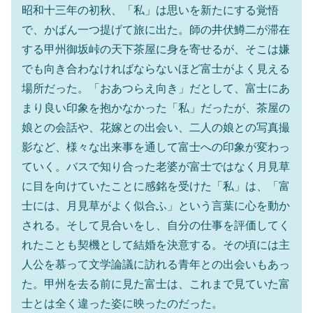
昭和十三年の初秋、「私」は思いを新たにする覚悟
で、かばん一つ提げて旅に出た。師の井伏鱒二が滞在
する甲州御坂峠の天下茶屋に身を寄せるが、そこは嫌
でも向き合わなければならないほど富士がよく見える
場所だった。「おあつらえ向き」だとして、富士にあ
まり良い印象を抱かなかった「私」だったが、茶屋の
娘との会話や、花嫁との出会い、二人の娘との写真撮
影など、様々な出来事を通して富士への印象が変わっ
ていく。バスで知り合った老婆が富士ではなく月見草
に目を向けていたことに感銘を受けた「私」は、「富
士には、月見草がよく似合ふ」という言葉に心を動か
される。そして見合いをし、自分の仕事を評価してく
れたことも契機として結婚を決意する。その頃には主
人公を慕って文学論議に訪れる青年との出会いもあっ
た。甲州を去る前に見た富士は、これまで見ていた富
士とは全く違った姿に映ったのだった。