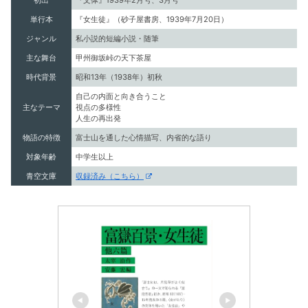
初出
『文体』1939年2月号、3月号
単行本
『女生徒』（砂子屋書房、1939年7月20日）
ジャンル
私小説的短編小説・随筆
主な舞台
甲州御坂峠の天下茶屋
時代背景
昭和13年（1938年）初秋
自己の内面と向き合うこと
主なテーマ
視点の多様性
人生の再出発
物語の特徴
富士山を通した心情描写、内省的な語り
対象年齢
中学生以上
青空文庫
収録済み（こちら）