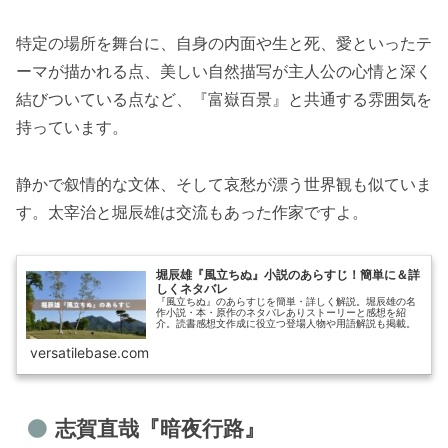
特定の場所を舞台に、自身の内面や生と死、愛といったテ
ーマが描かれる点、美しい自然描写が主人公の心情と深く
結びついている点など、『富嶽百景』と共通する雰囲気を
持っています。
静かで叙情的な文体、そして哀愁が漂う世界観も似ていま
す。太宰治と堀辰雄は交流もあった作家ですよ。
堀辰雄『風立ちぬ』小説のあらすじ！簡単に＆詳
しくネタバレ
『風立ちぬ』のあらすじを簡単・詳しく解説。堀辰雄の名
作小説・本・原作のネタバレありストーリーと感想を紹
介。読書感想文作成に役立つ登場人物や用語解説も掲載。
versatilebase.com
志賀直哉『暗夜行路』