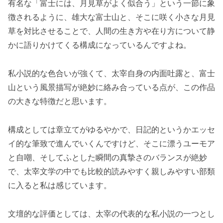
有名な「富士には、月見草がよく似合う」という一節に象
徴されるように、雄大な富士山と、そこに咲く小さな月見
草を対比させることで、人間の生き方や在り方について静
かに語りかけてくる構成になっているんですよね。
私小説的な色合いが強くて、太宰自身の内面吐露と、富士
山という風景描写が絶妙に絡み合っている点が、この作品
の大きな特徴だと思います。
構成としては章立てがゆるやかで、日記的というかエッセ
イ的な筆致で進んでいくんですけど、そこに漂うユーモア
と自嘲、そしてふとした瞬間の真摯さのバランスが絶妙
で、太宰文学の中でも比較的読みやすく親しみやすい部類
に入ると私は感じています。
文壇的な評価としては、太宰の代表的な私小説の一つとし