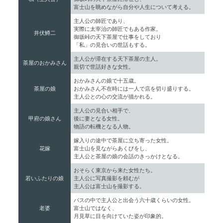
富士山を眺めながら自分や人生について考える。
主人公の師匠であり、
実際に太宰治の師匠でもある作家。
井伏鱒二
御坂峠の天下茶屋で仕事をしており
「私」の見合いの世話もする。
主人公が滞在する天下茶屋の主人。
茶屋のおかみさん
親切で世話好きな女性。
おかみさんの娘で十五歳。
茶屋の娘
おかみさん不在時には一人で店を切り盛りする。
主人公との心の交流が描かれる。
主人公の見合い相手で、
甲府の娘さん
後に妻となる女性。
物語の転機となる人物。
嫁入りの途中で茶屋に立ち寄った女性。
花嫁
富士山を見ながらあくびをし、
主人公と茶屋の娘の会話のきっかけとなる。
おそらく東京から来た女性たち。
若いふたりの娘
主人公に写真撮影を頼むが
主人公は富士山を撮影する。
バスの中で主人公と出会う六十歳くらいの女性。
老婆
富士山ではなく、
月見草に目を向けていた姿が印象的。