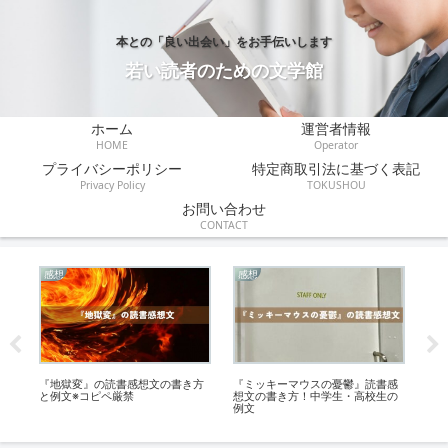
本との「良い出会い」をお手伝いします
若い読者のための文学館
ホーム
運営者情報
HOME
Operator
プライバシーポリシー
特定商取引法に基づく表記
Privacy Policy
TOKUSHOU
お問い合わせ
CONTACT
感想
感想
感
の
『地獄変』の読書感想文の書き方
『ミッキーマウスの憂鬱』読書感
『エ
と例文※コピペ厳禁
想文の書き方！中学生・高校生の
書
例文