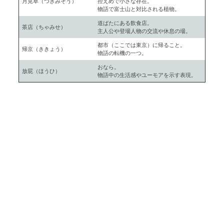
月見草（つきみそう）
控えめで小さな存在。
物語で富士山と対比される植物。
道ばたにある飲食店。
茶店（ちゃみせ）
主人公や登場人物の交流や休息の場。
都市（ここでは東京）に帰ること。
帰京（ききょう）
物語の転機の一つ。
おなら。
放屁（ほうひ）
物語中の生活感やユーモアを示す表現。