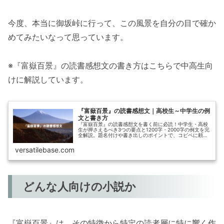
今度、本当に御坂峠に行って、この風景を自分の目で確か
めてみたいなって思っています。
※『富嶽百景』の読書感想文の書き方はこちらで中高生向
けに解説しています。
『富嶽百景』の読書感想文｜高校生～中学生の例
文と書き方
『富嶽百景』の読書感想文を書く前に必読！中学生・高校
生が押さえるべき3つの要点と1200字・2000字の例文を完
全解説。題名付けや書き出しのポイントで、コピペに頼ら
ない感想文を書こう。
versatilebase.com
どんな人向けの小説か
『富嶽百景』は、その特徴から特定の読者層に特に響く作