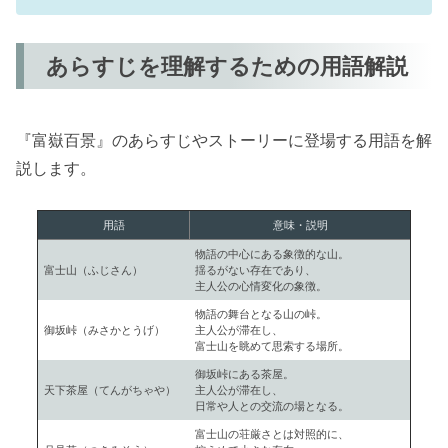
あらすじを理解するための用語解説
『富嶽百景』のあらすじやストーリーに登場する用語を解
説します。
用語
意味・説明
物語の中心にある象徴的な山。
富士山（ふじさん）
揺るがない存在であり、
主人公の心情変化の象徴。
物語の舞台となる山の峠。
御坂峠（みさかとうげ）
主人公が滞在し、
富士山を眺めて思索する場所。
御坂峠にある茶屋。
天下茶屋（てんがちゃや）
主人公が滞在し、
日常や人との交流の場となる。
富士山の荘厳さとは対照的に、