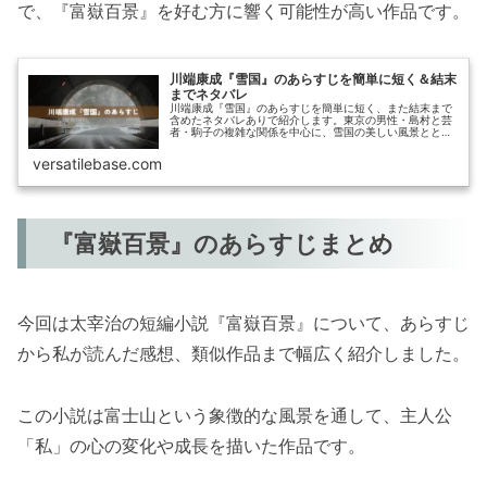
で、『富嶽百景』を好む方に響く可能性が高い作品です。
川端康成『雪国』のあらすじを簡単に短く＆結末
までネタバレ
川端康成『雪国』のあらすじを簡単に短く、また結末まで
含めたネタバレありで紹介します。東京の男性・島村と芸
者・駒子の複雑な関係を中心に、雪国の美しい風景ととも
に描かれる名作小説。読書感想文に役立つ登場人物紹介や
作品情報も充実。
versatilebase.com
『富嶽百景』のあらすじまとめ
今回は太宰治の短編小説『富嶽百景』について、あらすじ
から私が読んだ感想、類似作品まで幅広く紹介しました。
この小説は富士山という象徴的な風景を通して、主人公
「私」の心の変化や成長を描いた作品です。