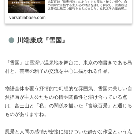
志賀直哉『暗夜行路』のあらすじを簡単・短くご紹介。血
の因縁に苦悩する主人公の物語を詳しく解説し、読書感想
文作成に役立つ情報をまとめました。近代文学の最高峰と
称される名作の魅力をお伝えします。
versatilebase.com
川端康成『雪国』
『雪国』は雪深い温泉地を舞台に、東京の物書きである島
村と、芸者の駒子の交流を中心に描かれる作品。
物語全体を覆う抒情的で幻想的な雰囲気、雪国の美しい自
然描写が主人公たちの心情や関係性と溶け合っている点
は、富士山と「私」の関係を描いた『富嶽百景』と通じる
ものがありますね。
風景と人間の感情が密接に結びついた静かな作品という点