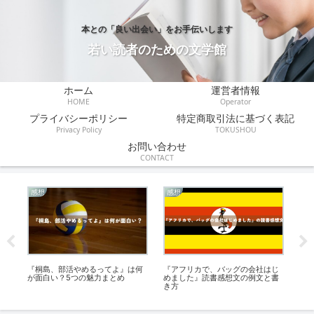
本との「良い出会い」をお手伝いします
若い読者のための文学館
ホーム
運営者情報
HOME
Operator
プライバシーポリシー
特定商取引法に基づく表記
Privacy Policy
TOKUSHOU
お問い合わせ
CONTACT
感想
感想
解
｜
『桐島、部活やめるってよ』は何
『アフリカで、バッグの会社はじ
『
が面白い？5つの魅力まとめ
めました』読書感想文の例文と書
を
き方