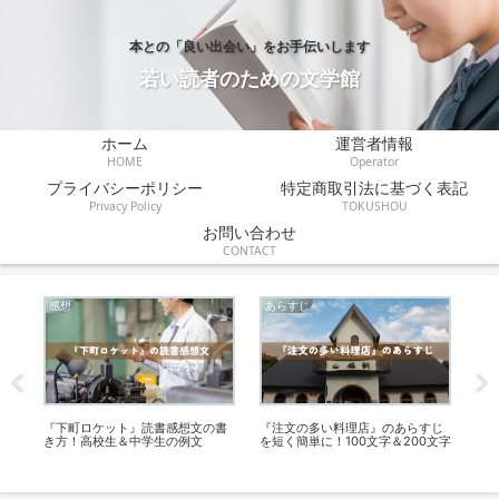
本との「良い出会い」をお手伝いします
若い読者のための文学館
ホーム
運営者情報
HOME
Operator
プライバシーポリシー
特定商取引法に基づく表記
Privacy Policy
TOKUSHOU
お問い合わせ
CONTACT
感想
あらすじ
あ
を
『下町ロケット』読書感想文の書
『注文の多い料理店』のあらすじ
太
き方！高校生＆中学生の例文
を短く簡単に！100文字＆200文字
単