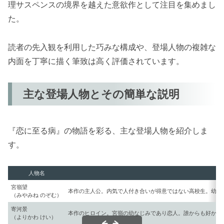
理サスペンスの境界を越えた意欲作として注目を集めまし
た。
読者の先入観を利用した巧みな構成や、登場人物の複雑な
内面を丁寧に描く筆致は高く評価されています。
主な登場人物とその簡単な説明
『恋に至る病』の物語を彩る、主な登場人物を紹介しま
す。
人物名
宮嶺望
本作の主人公。内気で人付き合いが得意ではない高校生。幼い
（みやみね のぞむ）
寄河景
本作のヒロイン。宮嶺の幼なじみであり恋人。誰からも好かれ
（よりかわ けい）