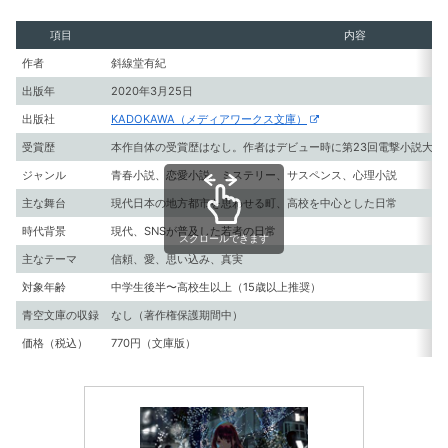
項目
内容
作者
斜線堂有紀
出版年
2020年3月25日
出版社
KADOKAWA（メディアワークス文庫）
受賞歴
本作自体の受賞歴はなし。作者はデビュー時に第23回電撃小説大賞
ジャンル
青春小説、恋愛小説、ミステリー、サスペンス、心理小説
主な舞台
現代日本の地方都市を思わせる町、高校を中心とした日常
時代背景
現代、SNSが普及した若者の日常
スクロールできます
主なテーマ
信頼、愛、思い込み、真実
対象年齢
中学生後半〜高校生以上（15歳以上推奨）
青空文庫の収録
なし（著作権保護期間中）
価格（税込）
770円（文庫版）