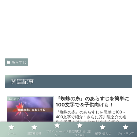
あらすじ
関連記事
『蜘蛛の糸』のあらすじを簡単に
あらすじ
100文字で＆子供向けも！
『蜘蛛の糸』のあらすじを簡単に100～
400文字で紹介！さらに芥川龍之介の名
作を子供向けにも分かりやすく紹介。登
場人物や作品情報や読了時間、私が読ん
だ感想まで詳しく紹介。短編小説が苦手
プライバシーポリ
特定商取引法に基
ホーム
運営者情報
お問い合わせ
サイトマップ
シー
づく表記
な方も楽しめる内容です。