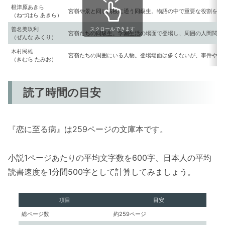
根津原あきら
宮嶺や景と同じ高校に通う同級生。物語の中で重要な役割を担
（ねづはら あきら）
善名美玖利
スクロールできます
宮嶺たちの同級生。学園生活の場面で登場し、周囲の人間関係
（ぜんな みくり）
木村民雄
宮嶺たちの周囲にいる人物。登場場面は多くないが、事件や人
（きむら たみお）
読了時間の目安
『恋に至る病』は259ページの文庫本です。
小説1ページあたりの平均文字数を600字、日本人の平均
読書速度を1分間500字として計算してみましょう。
項目
目安
総ページ数
約259ページ