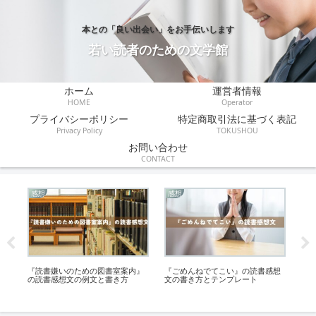
本との「良い出会い」をお手伝いします
若い読者のための文学館
ホーム
運営者情報
HOME
Operator
プライバシーポリシー
特定商取引法に基づく表記
Privacy Policy
TOKUSHOU
お問い合わせ
CONTACT
感想
感想
あ
え
『読書嫌いのための図書室案内』
『ごめんねでてこい』の読書感想
『
の読書感想文の例文と書き方
文の書き方とテンプレート
を