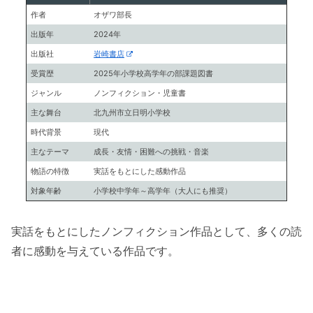
作者
オザワ部長
出版年
2024年
出版社
岩崎書店
受賞歴
2025年小学校高学年の部課題図書
ジャンル
ノンフィクション・児童書
主な舞台
北九州市立日明小学校
時代背景
現代
主なテーマ
成長・友情・困難への挑戦・音楽
物語の特徴
実話をもとにした感動作品
対象年齢
小学校中学年～高学年（大人にも推奨）
実話をもとにしたノンフィクション作品として、多くの読
者に感動を与えている作品です。