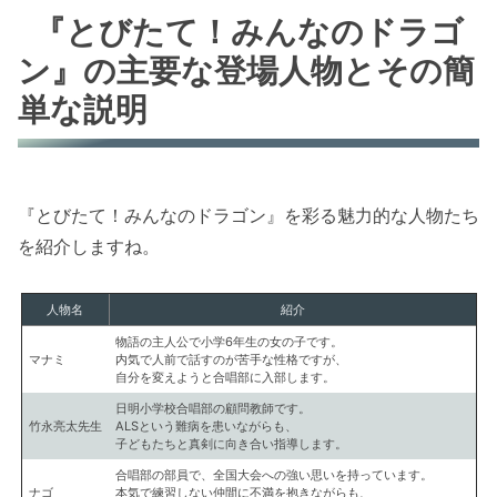
『とびたて！みんなのドラゴ
ン』の主要な登場人物とその簡
単な説明
『とびたて！みんなのドラゴン』を彩る魅力的な人物たち
を紹介しますね。
人物名
紹介
物語の主人公で小学6年生の女の子です。
マナミ
内気で人前で話すのが苦手な性格ですが、
自分を変えようと合唱部に入部します。
日明小学校合唱部の顧問教師です。
竹永亮太先生
ALSという難病を患いながらも、
子どもたちと真剣に向き合い指導します。
合唱部の部員で、全国大会への強い思いを持っています。
ナゴ
本気で練習しない仲間に不満を抱きながらも、