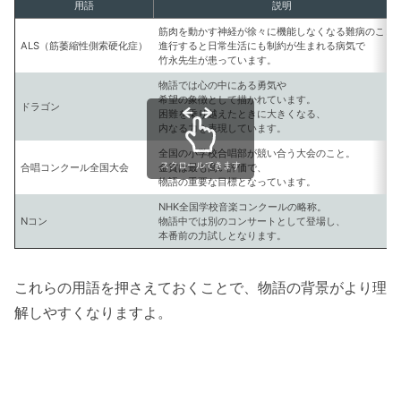
用語
説明
筋肉を動かす神経が徐々に機能しなくなる難病のこと
ALS（筋萎縮性側索硬化症）
進行すると日常生活にも制約が生まれる病気で
竹永先生が患っています。
物語では心の中にある勇気や
希望の象徴として描かれています。
ドラゴン
困難を乗り越えたときに大きくなる、
内なる力を表現しています。
全国の小学校合唱部が競い合う大会のこと。
スクロールできます
合唱コンクール全国大会
金賞は最も高い評価で、
物語の重要な目標となっています。
NHK全国学校音楽コンクールの略称。
Nコン
物語中では別のコンサートとして登場し、
本番前の力試しとなります。
これらの用語を押さえておくことで、物語の背景がより理
解しやすくなりますよ。