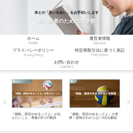
本との「良い出会い」をお手伝いします
若い読者のための文学館
ホーム
運営者情報
HOME
Operator
プライバシーポリシー
特定商取引法に基づく表記
Privacy Policy
TOKUSHOU
お問い合わせ
CONTACT
伝えたいこと
解説
伝
個
『桐島、部活やめるってよ』が伝
『桐島、部活やめるってよ』の考
『
えたいこと。青春の6つの教訓
察！意味がわからない3点を解説
と