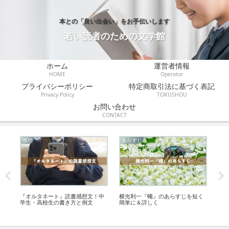
本との「良い出会い」をお手伝いします
若い読者のための文学館
ホーム
運営者情報
HOME
Operator
プライバシーポリシー
特定商取引法に基づく表記
Privacy Policy
TOKUSHOU
お問い合わせ
CONTACT
感想
あらすじ
伝
『オルタネート』読書感想文！中
横光利一『蠅』のあらすじを短く
『ア
学生・高校生の書き方と例文
簡単に＆詳しく
た