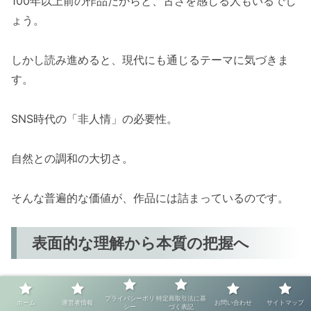
100年以上前の作品だからと、古さを感じる人もいるでし
ょう。
しかし読み進めると、現代にも通じるテーマに気づきま
す。
SNS時代の「非人情」の必要性。
自然との調和の大切さ。
そんな普遍的な価値が、作品には詰まっているのです。
表面的な理解から本質の把握へ
最初は物語の展開を追うことで精一杯かもしれません。
プライバシーポリ
特定商取引法に基
ホーム
運営者情報
お問い合わせ
サイトマップ
シー
づく表記