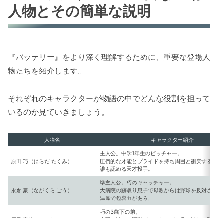
人物とその簡単な説明
『バッテリー』をより深く理解するために、重要な登場人
物たちを紹介します。
それぞれのキャラクターが物語の中でどんな役割を担って
いるのか見ていきましょう。
人物名
キャラクター紹介
主人公。中学1年生のピッチャー。
原田 巧（はらだ たくみ）
圧倒的な才能とプライドを持ち周囲と衝突するこ
誰も認める天才投手。
準主人公。巧のキャッチャー。
永倉 豪（ながくら ごう）
大病院の跡取り息子で母親からは野球を反対され
温厚で包容力がある。
巧の3歳下の弟。