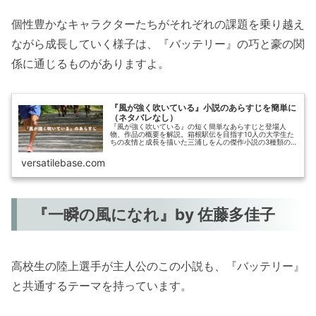
個性豊かなキャラクターたちがそれぞれの課題を乗り越え
ながら成長していく様子は、『バッテリー』の巧と豪の関
係に通じるものがありますよ。
『風が強く吹いている』小説のあらすじを簡単に
（ネタバレなし）
『風が強く吹いている』の短く簡単なあらすじと登場人
物、作品の概要を解説。箱根駅伝を目指す10人の大学生た
ちの友情と成長を描いた三浦しをんの傑作小説の3種類の
長さのあらすじを用意した完全ガイド。
versatilebase.com
『一瞬の風になれ』by 佐藤多佳子
高校生の陸上選手が主人公のこの小説も、『バッテリー』
と共通するテーマを持っています。