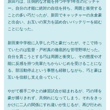
原田巧は、圧倒的な才能を持つ中学1年生のピッチャ
ー。自分の才能に絶対の自信を持ち、周囲と衝突する
ことの多い巧だったが、新田でキャッチャーの永倉豪
と出会い、お互いの実力を認め合いバッテリーを組む
ことになった。
新田東中学校に入学した巧と豪だったが、そこで待っ
ていたのは監督・戸村真の徹底的な管理野球だった。
自分を貫こうとする巧は周囲と衝突し、その態度や才
能に反感を持つ先輩たちからいじめを受けることにな
る。部活動停止という事態も経験しながら、巧と豪は
互いを信頼し支え合っていく。
やがて横手二中との練習試合が組まれるが、巧の球を
豪が捕りきれず、共倒れになってしまう。それをきっ
かけに二人の関係にすれ違いが生じるが、再び行われ