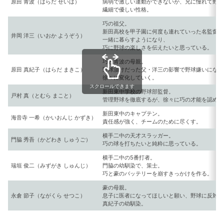
原田 青波（はらだ せいは）
病弱で激しい運動ができないが、兄に憧れて野球
繊細で優しい性格。
巧の祖父。
新田高校を甲子園に何度も連れていった名監督。
井岡 洋三（いおか ようぞう）
一緒に暮らすようになり、
巧に野球の楽しさを伝えたいと思っている。
巧と青波の母親。
原田 真紀子（はらだ まきこ）
野球漬けだった父・洋三の影響で野球嫌いになっ
徐々に変化していく。
スクロールできます
新田東中学校の野球部監督。
戸村 真（とむら まこと）
管理野球を徹底するが、徐々に巧の才能を認めて
新田東中のキャプテン。
海音寺 一希（かいおんじ かずき）
責任感が強く、チームのために尽くす。
横手二中の天才スラッガー。
門脇 秀吾（かどわき しゅうご）
巧の球を打ちたいと純粋に思っている。
横手二中の5番打者。
瑞垣 俊二（みずがき しゅんじ）
門脇の幼馴染で、策士。
巧と豪のバッテリーを崩すきっかけを作る。
豪の母親。
永倉 節子（ながくら せつこ）
息子に医者になってほしいと願い、野球に反対し
真紀子の幼馴染。