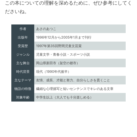
この本についての理解を深めるために、ぜひ参考にしてく
ださいね。
作者
あさのあつこ
出版年
1996年12月から2005年1月まで刊行
受賞歴
1997年第35回野間児童文芸賞
ジャンル
児童文学・青春小説・スポーツ小説
主な舞台
岡山県新田市（架空の都市）
時代背景
現代（1990年代後半）
主なテーマ
友情、成長、才能と努力、自分らしさを貫くこと
物語の特徴
繊細な心理描写と短いセンテンスでキレのある文章
対象年齢
中学生以上（大人でも十分楽しめる）