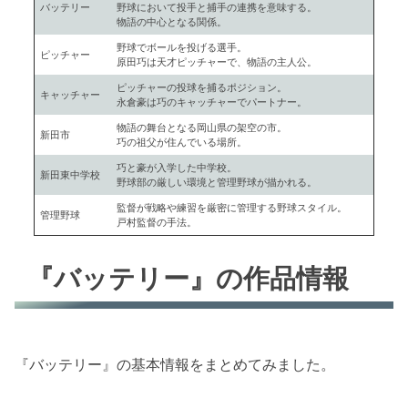
バッテリー
野球において投手と捕手の連携を意味する。
物語の中心となる関係。
野球でボールを投げる選手。
ピッチャー
原田巧は天才ピッチャーで、物語の主人公。
ピッチャーの投球を捕るポジション。
キャッチャー
永倉豪は巧のキャッチャーでパートナー。
物語の舞台となる岡山県の架空の市。
新田市
巧の祖父が住んでいる場所。
巧と豪が入学した中学校。
新田東中学校
野球部の厳しい環境と管理野球が描かれる。
監督が戦略や練習を厳密に管理する野球スタイル。
管理野球
戸村監督の手法。
『バッテリー』の作品情報
『バッテリー』の基本情報をまとめてみました。