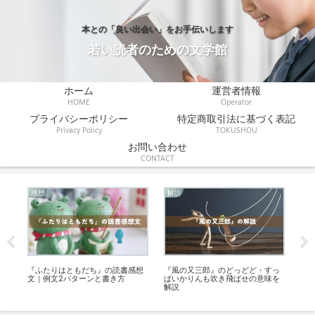
本との「良い出会い」をお手伝いします
若い読者のための文学館
ホーム
運営者情報
HOME
Operator
プライバシーポリシー
特定商取引法に基づく表記
Privacy Policy
TOKUSHOU
お問い合わせ
CONTACT
感想
解説
あ
年
『ふたりはともだち』の読書感想
『風の又三郎』のどっどど・すっ
朝
文｜例文2パターンと書き方
ぱいかりんも吹き飛ばせの意味を
チ
解説