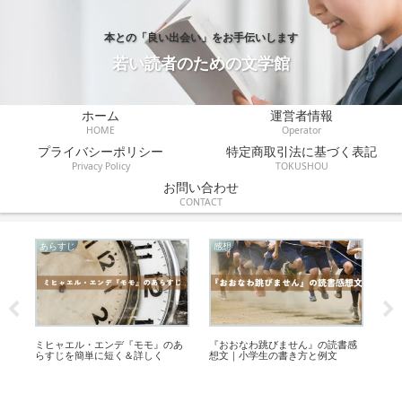
本との「良い出会い」をお手伝いします
若い読者のための文学館
ホーム
運営者情報
HOME
Operator
プライバシーポリシー
特定商取引法に基づく表記
Privacy Policy
TOKUSHOU
お問い合わせ
CONTACT
あらすじ
感想
あ
あ
ミヒャエル・エンデ『モモ』のあ
『おおなわ跳びません』の読書感
『
バ
らすじを簡単に短く＆詳しく
想文｜小学生の書き方と例文
簡