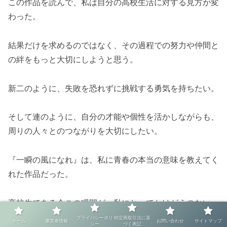
この作品を読んで、私は自分の高校生活に対する見方が変
わった。
結果だけを求めるのではなく、その過程での努力や仲間と
の絆をもっと大切にしようと思う。
新二のように、失敗を恐れずに挑戦する勇気を持ちたい。
そして連のように、自分の才能や個性を活かしながらも、
周りの人々とのつながりを大切にしたい。
『一瞬の風になれ』は、私に青春の本当の意味を教えてく
れた作品だった。
高校生である今この瞬間が、私にとってかけがえのない
「風になる時間」なのだということを、心から実感するこ
プライバシーポリ
特定商取引法に基
ホーム
運営者情報
お問い合わせ
サイトマップ
シー
づく表記