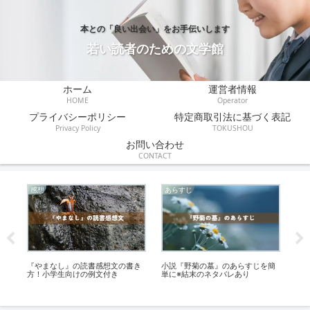
本との「良い出会い」をお手伝いします
若い読者のための文学館
ホーム
運営者情報
HOME
Operator
プライバシーポリシー
特定商取引法に基づく表記
Privacy Policy
TOKUSHOU
お問い合わせ
CONTACT
感想
あらすじ
あ
の
『やまなし』の読書感想文の書き
小説『野菊の墓』のあらすじを簡
『
方！小学生向けの例文付き
単に※結末のネタバレあり
作