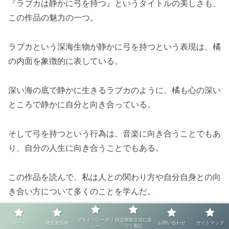
『ラブカは静かに弓を持つ』というタイトルの美しさも、
この作品の魅力の一つ。
ラブカという深海生物が静かに弓を持つという表現は、橘
の内面を象徴的に表している。
深い海の底で静かに生きるラブカのように、橘も心の深い
ところで静かに自分と向き合っている。
そして弓を持つという行為は、音楽に向き合うことでもあ
り、自分の人生に向き合うことでもある。
この作品を読んで、私は人との関わり方や自分自身との向
き合い方について多くのことを学んだ。
音楽の力、人を信じることの勇気、そして自分の心に正直
プライバシーポリ
特定商取引法に基
ホーム
運営者情報
お問い合わせ
サイトマップ
シー
づく表記