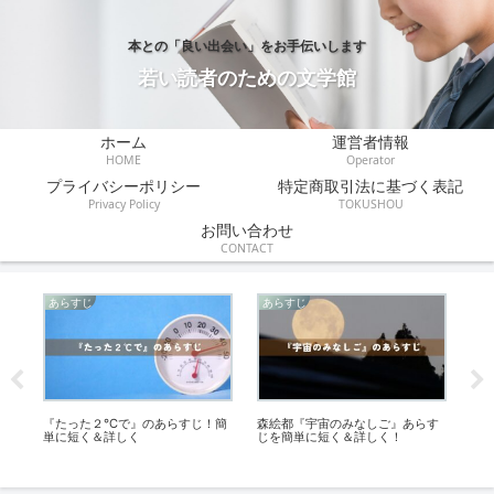
本との「良い出会い」をお手伝いします
若い読者のための文学館
ホーム
運営者情報
HOME
Operator
プライバシーポリシー
特定商取引法に基づく表記
Privacy Policy
TOKUSHOU
お問い合わせ
CONTACT
あらすじ
あらすじ
感
簡
『たった２℃で』のあらすじ！簡
森絵都『宇宙のみなしご』あらす
『
単に短く＆詳しく
じを簡単に短く＆詳しく！
書
向