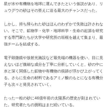
星が水や有機物を地球に運んできたという仮説があり、リ
ュウグウの砂はその答えに迫る最大のチャンスだった。
しかし、持ち帰られた砂はほんのわずかで失敗は許されな
い。そこで、鉱物学・化学・地球科学・生命の起源を研究
する専門家たちが大学や研究所の垣根を越えて集まり、最
強チームを結成する。
電子顕微鏡や放射光施設など最先端の機器を使い、目に見
えないほど微細な成分を丁寧に分析していくと、砂の中に
水と深く関係した鉱物や有機物の痕跡が浮かび上がってく
る。さらに生命の材料であるアミノ酸のもとになる有機分
子も次々と発見されていく。
たった一粒の砂に46億年前の太陽系の歴史が刻まれてい
た。研究者たちの挑戦はまだ続いている。