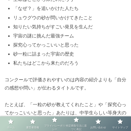
「なぜ？」を追いかけた人たち
リュウグウの砂が問いかけてきたこと
知りたい気持ちがすごい発見を生んだ
宇宙の謎に挑んだ最強チーム
探究心ってかっこいいと思った
砂一粒に詰まった宇宙の歴史
私たちはどこから来たのだろう
コンクールで評価されやすいのは内容の紹介よりも「自分
の感想や問い」が伝わるタイトルです。
たとえば、「一粒の砂が教えてくれたこと」や「探究心っ
てかっこいいと思った」あたりは、中学生らしい等身大の
言葉で書かれていて、読んだ人の興味を引きやすいでしょ
プライバシーポリ
特定商取引法に基
ホーム
運営者情報
お問い合わせ
サイトマップ
う。
シー
づく表記