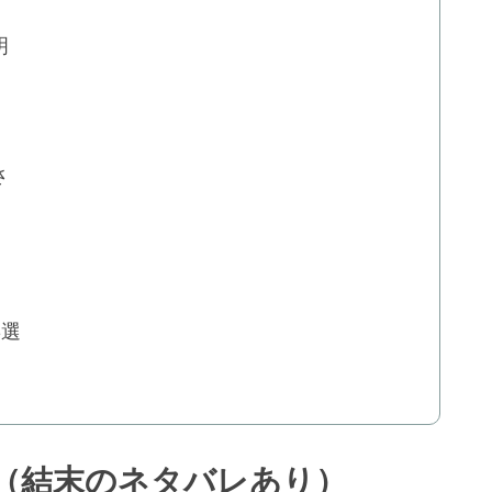
明
さ
3選
（結末のネタバレあり）