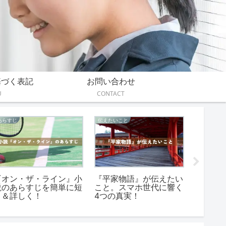
基づく表記
お問い合わせ
U
CONTACT
あらすじ
伝えたいこと
感想
『オン・ザ・ライン』小
『平家物語』が伝えたい
『そし
説のあらすじを簡単に短
こと。スマホ世代に響く
れた』
く＆詳しく！
4つの真実！
いた3つ