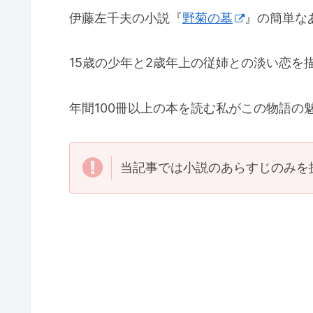
伊藤左千夫の小説『
野菊の墓
』の簡単な
15歳の少年と2歳年上の従姉との淡い恋を
年間100冊以上の本を読む私がこの物語の
当記事では小説のあらすじのみを