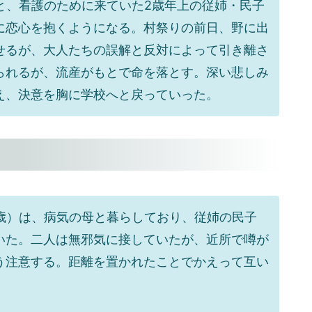
と、看護のために来ていた2歳年上の従姉・民子
に恋心を抱くようになる。村祭りの前日、野に出
せるが、大人たちの誤解と反対によって引き離さ
られるが、流産がもとで命を落とす。深い悲しみ
え、決意を胸に学校へと戻っていった。
歳）は、病気の母と暮らしており、従姉の民子
いた。二人は無邪気に接していたが、近所で噂が
う注意する。距離を置かれたことでかえって互い