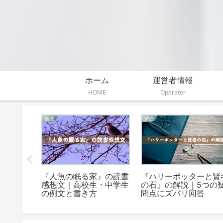
ホーム
運営者情報
HOME
Operator
感想
解説
カバヒ
『人魚の眠る家』の読書
『ハリーポッターと賢
の書き方
感想文｜高校生・中学生
の石』の解説｜5つの
向け
の例文と書き方
問点にズバリ回答