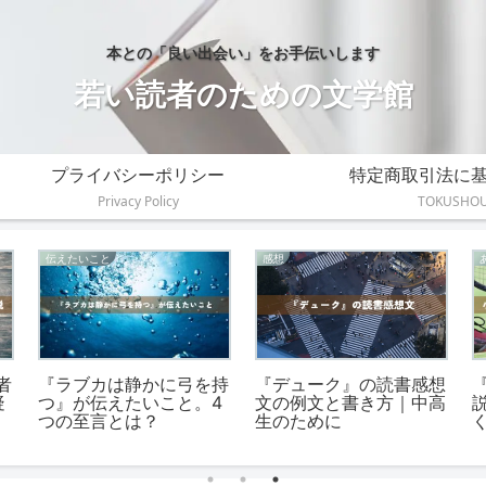
本との「良い出会い」をお手伝いします
若い読者のための文学館
プライバシーポリシー
特定商取引法に
Privacy Policy
TOKUSHO
伝えたいこと
感想
者
『ラブカは静かに弓を持
『デューク』の読書感想
疑
つ』が伝えたいこと。4
文の例文と書き方｜中高
つの至言とは？
生のために