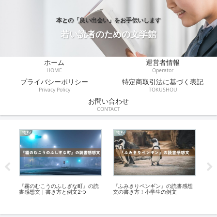
本との「良い出会い」をお手伝いします
若い読者のための文学館
ホーム
運営者情報
HOME
Operator
プライバシーポリシー
特定商取引法に基づく表記
Privacy Policy
TOKUSHOU
お問い合わせ
CONTACT
感想
感想
感
選。
『霧のむこうのふしぎな町』の読
『ふみきりペンギン』の読書感想
『
書感想文｜書き方と例文2つ
文の書き方！小学生の例文
読