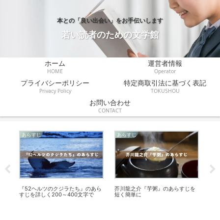
本との「良い出会い」をお手伝いします
若い読者のための文学館
ホーム
運営者情報
HOME
Operator
プライバシーポリシー
特定商取引法に基づく表記
Privacy Policy
TOKUSHOU
お問い合わせ
CONTACT
あらすじ
あらすじ
伝
』
『52ヘルツのクジラたち』のあら
芥川龍之介『芋粥』のあらすじを
『
すじを詳しく200～400文字で
短く簡単に
た