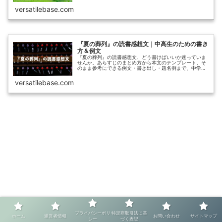
versatilebase.com
『夏の葬列』の読書感想文｜中高生のための書き
方＆例文
『夏の葬列』の読書感想文、どう書けばいいか迷っていま
せんか。あらすじのまとめ方から本文のテンプレート、そ
のまま参考にできる例文・書き出し・題名例まで、中学
生・高校生向けにコピペしやすい形で紹介しています。
versatilebase.com
プライバシーポリ
特定商取引法に基
ホーム
運営者情報
お問い合わせ
サイトマップ
シー
づく表記