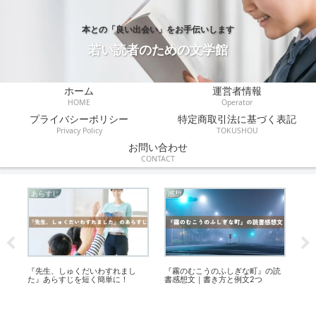
本との「良い出会い」をお手伝いします
若い読者のための文学館
ホーム
運営者情報
HOME
Operator
プライバシーポリシー
特定商取引法に基づく表記
Privacy Policy
TOKUSHOU
お問い合わせ
CONTACT
あらすじ
感想
あ
中
『先生、しゅくだいわすれまし
『霧のむこうのふしぎな町』の読
『
た』あらすじを短く簡単に！
書感想文｜書き方と例文2つ
簡