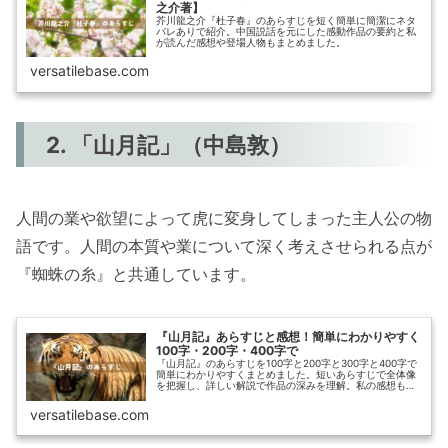
之介著】
芥川龍之介『杜子春』のあらすじを短く簡単に簡潔にネタ
バレありで紹介。中国説話を元にした感動作品の要約と私
が読んだ感想や登場人物もまとめました。
versatilebase.com
2. 「山月記」（中島敦）
人間の業や欲望によって虎に変身してしまった主人公の物
語です。人間の本質や業について深く考えさせられる点が
『蜘蛛の糸』と共通しています。
『山月記』あらすじと感想！簡単にわかりやすく
100字・200字・400字で
『山月記』のあらすじを100字と200字と300字と400字で
簡単にわかりやすくまとめました。短いあらすじで全体像
を把握し、詳しい解説で作品の深みを理解。私の感想もご
紹介します。
versatilebase.com