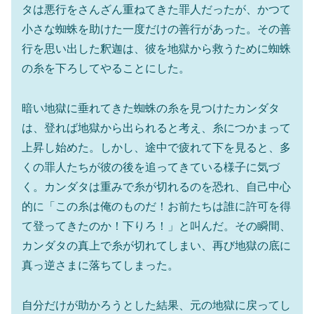
タは悪行をさんざん重ねてきた罪人だったが、かつて
小さな蜘蛛を助けた一度だけの善行があった。その善
行を思い出した釈迦は、彼を地獄から救うために蜘蛛
の糸を下ろしてやることにした。
暗い地獄に垂れてきた蜘蛛の糸を見つけたカンダタ
は、登れば地獄から出られると考え、糸につかまって
上昇し始めた。しかし、途中で疲れて下を見ると、多
くの罪人たちが彼の後を追ってきている様子に気づ
く。カンダタは重みで糸が切れるのを恐れ、自己中心
的に「この糸は俺のものだ！お前たちは誰に許可を得
て登ってきたのか！下りろ！」と叫んだ。その瞬間、
カンダタの真上で糸が切れてしまい、再び地獄の底に
真っ逆さまに落ちてしまった。
自分だけが助かろうとした結果、元の地獄に戻ってし