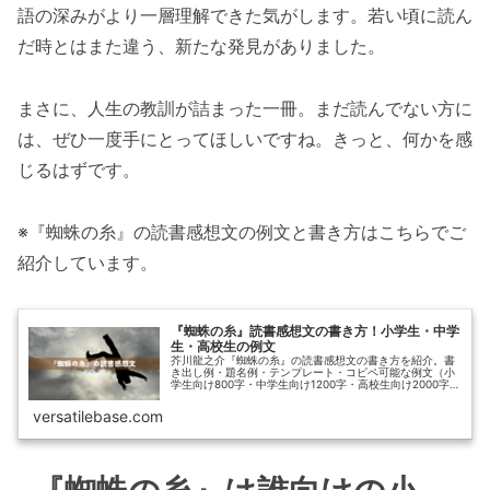
語の深みがより一層理解できた気がします。若い頃に読ん
だ時とはまた違う、新たな発見がありました。
まさに、人生の教訓が詰まった一冊。まだ読んでない方に
は、ぜひ一度手にとってほしいですね。きっと、何かを感
じるはずです。
※『蜘蛛の糸』の読書感想文の例文と書き方はこちらでご
紹介しています。
『蜘蛛の糸』読書感想文の書き方！小学生・中学
生・高校生の例文
芥川龍之介『蜘蛛の糸』の読書感想文の書き方を紹介。書
き出し例・題名例・テンプレート・コピペ可能な例文（小
学生向け800字・中学生向け1200字・高校生向け2000字）
を掲載。小学生から高校生まで使えます。
versatilebase.com