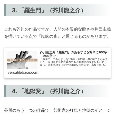
3. 「羅生門」（芥川龍之介）
これも芥川の作品ですが、人間の本質的な醜さや利己主義
を描いている点で『蜘蛛の糸』と通じるものがあります。
芥川龍之介『羅生門』のあらすじを簡単に100字
～200字で
『羅生門』のあらすじを100字・200字・400字でまとめま
した。芥川龍之介の代表作である本作品の簡単なあらすじ
から、読書感想文に役立つ詳細な内容まで、高校生向けに
分かりやすく紹介します。
versatilebase.com
4. 「地獄変」（芥川龍之介）
芥川のもう一つの作品で、芸術家の狂気と地獄のイメージ