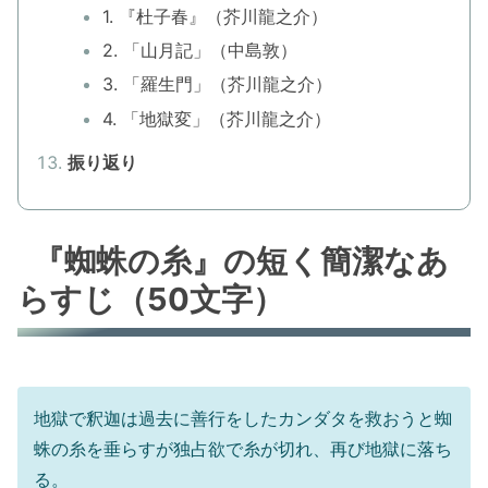
1. 『杜子春』（芥川龍之介）
2. 「山月記」（中島敦）
3. 「羅生門」（芥川龍之介）
4. 「地獄変」（芥川龍之介）
振り返り
『蜘蛛の糸』の短く簡潔なあ
らすじ（50文字）
地獄で釈迦は過去に善行をしたカンダタを救おうと蜘
蛛の糸を垂らすが独占欲で糸が切れ、再び地獄に落ち
る。