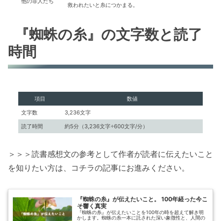
他の罪人たち
救われたいと糸につかまる。
『蜘蛛の糸』の文字数と読了
時間
項目
数値
文字数
3,236文字
読了時間
約5分（3,236文字÷600文字/分）
＞＞＞読書感想文の参考として作者が読者に伝えたいこと
を知りたい方は、コチラの記事にお進みください。
『蜘蛛の糸』が伝えたいこと。 100年経った今こ
そ響く真実
『蜘蛛の糸』が伝えたいことを100年の時を超えて解き明
かします。蜘蛛の糸一本に託された深い象徴性と、人間の