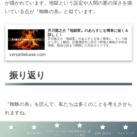
が描かれています。地獄という設定や人間の業の深さを描
いている点が『蜘蛛の糸』と似ています。
芥川龍之介『地獄変』のあらすじを簡単に短く＆
詳しく！
芥川龍之介『地獄変』のあらすじを短く簡単に、そして細
かく詳しく解説。読書感想文に役立つ登場人物紹介や作品
情報、類似小説まで網羅した完全ガイドです。
versatilebase.com
振り返り
『蜘蛛の糸』を読んで、私たちは多くのことを考えさせら
れますね。
この物語は短いけれど、人間の本質や道徳、そして救済に
プライバシーポリ
特定商取引法に基
ホーム
運営者情報
お問い合わせ
サイトマップ
シー
づく表記