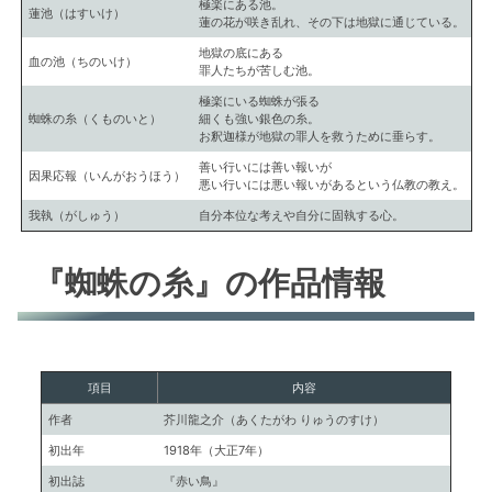
極楽にある池。
蓮池（はすいけ）
蓮の花が咲き乱れ、その下は地獄に通じている。
地獄の底にある
血の池（ちのいけ）
罪人たちが苦しむ池。
極楽にいる蜘蛛が張る
蜘蛛の糸（くものいと）
細くも強い銀色の糸。
お釈迦様が地獄の罪人を救うために垂らす。
善い行いには善い報いが
因果応報（いんがおうほう）
悪い行いには悪い報いがあるという仏教の教え。
我執（がしゅう）
自分本位な考えや自分に固執する心。
『蜘蛛の糸』の作品情報
項目
内容
作者
芥川龍之介（あくたがわ りゅうのすけ）
初出年
1918年（大正7年）
初出誌
『赤い鳥』