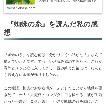
心の機微を丁寧に紐解きながら、作品の本質に迫ります。
現代人の心に潜む救いへの渇望にも、光を当てていきま
す。
versatilebase.com
『蜘蛛の糸』を読んだ私の感
想
『蜘蛛の糸』を読む前は「分かりにくい話かな？」なんて
構えていたんです。でも、いざ読み始めてみたら、これが
意外とスッと心に入ってきて、読み終えた後には、なんと
も言えない余韻が残りましたね。
この物語、極楽のお釈迦様が、ふとしたことから地獄を覗
き見て、一人の大泥棒・カンダタに目を留める。彼が生前
たった一度だけ見せた善行、小さな蜘蛛の命を助けたこ