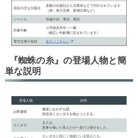
多数の出版社から文庫本などで刊行されています
現在の主な出版社
（例：角川文庫、新潮文庫など）
ジャンル
短編小説、童話、寓話
小学校高学年～一般
対象年齢
（幅広い年齢層に読まれています）
青空文庫の収録
あり（こちら）
『蜘蛛の糸』の登場人物と簡
単な説明
登場人物
説明
極楽におわす仏様。
お釈迦様
慈悲深くカンダタを救おうとする。
主人公。
カンダタ
悪事を働いた罪人だが一度だけ善行をした。
カンダタと同じく地獄にいる罪人たち。