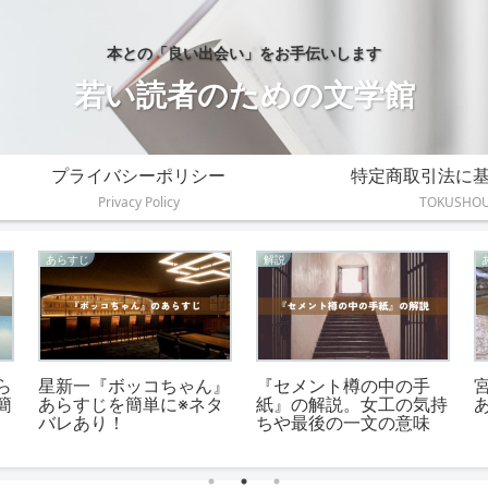
本との「良い出会い」をお手伝いします
若い読者のための文学館
プライバシーポリシー
特定商取引法に
Privacy Policy
TOKUSHO
あらすじ
解説
じ
『注文の多い料理店』の
カフカ『変身』の考察！
タ
あらすじを短く簡単に！
5つの観点から物語の真
100文字＆200文字
の意味を解明
生