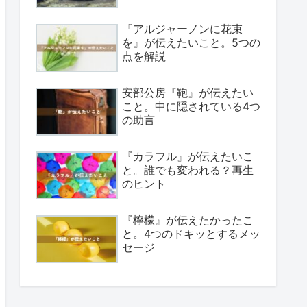
『アルジャーノンに花束
を』が伝えたいこと。5つの
点を解説
安部公房『鞄』が伝えたい
こと。中に隠されている4つ
の助言
『カラフル』が伝えたいこ
と。誰でも変われる？再生
のヒント
『檸檬』が伝えたかったこ
と。4つのドキッとするメッ
セージ