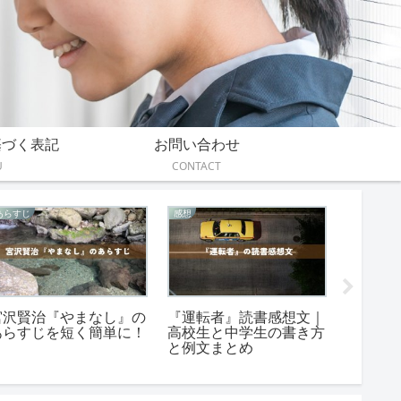
基づく表記
お問い合わせ
U
CONTACT
感想
感想
伝えたいこ
『人間失格』読書感想文
『ふたりはともだち』の
『吾輩
の例文【高校生・中学
読書感想文｜例文2パタ
えたい
】800字～2000字
ーンと書き方
た5つの