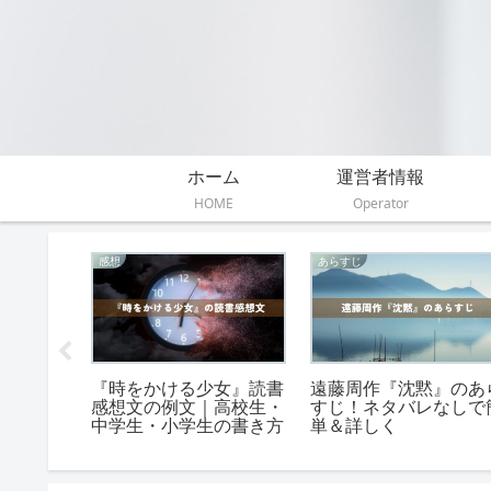
ホーム
運営者情報
HOME
Operator
伝えたいこと
あらすじ
感想文｜
『風の又三郎』が伝えた
小説『白鯨』のあらす
の書き方
かったこと！4つの激熱
を簡単に（結末までネ
メッセージ
バレあり）