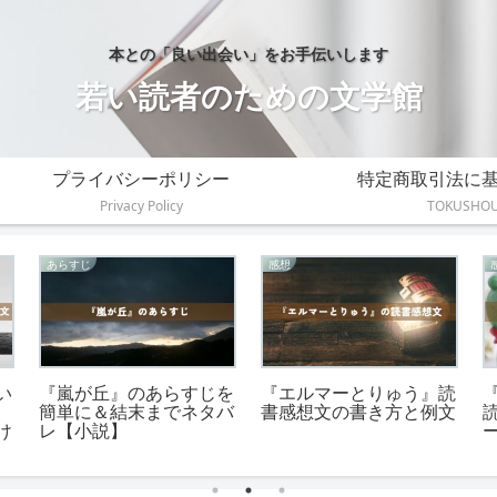
本との「良い出会い」をお手伝いします
若い読者のための文学館
プライバシーポリシー
特定商取引法に
Privacy Policy
TOKUSHO
伝えたいこと
伝えたいこと
た
『火花』が伝えたいこ
『博士の愛した数式』が
た
と。読み返して見つけた
伝えたいこと。宝物にな
4つの気づき！
る5つの教え