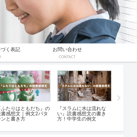
基づく表記
お問い合わせ
U
CONTACT
あらすじ
あらすじ
感想
『線は、僕を描く』のあ
『コンビニ人間』のあら
『イン
らすじをネタバレなしで
すじを短く簡単に＆詳し
の読書
【小説版】
く※ネタバレなし
例文ま