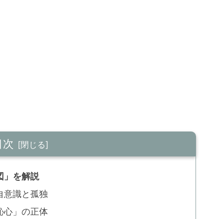
目次
図」を解説
自意識と孤独
恥心」の正体