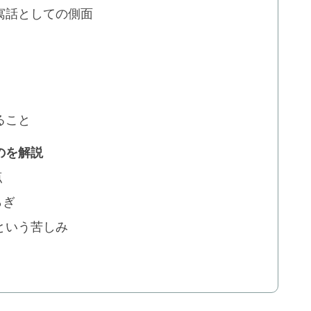
寓話としての側面
ること
のを解説
点
らぎ
という苦しみ