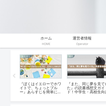
ホーム
運営者情報
HOME
Operator
感想
伝えたいこと
流れな
『時をかける少女』読書
『赤毛のアン』が伝え
の書き
感想文の例文｜高校生・
いこと。心の成長をも
文
中学生・小学生の書き方
らす7つの魔法