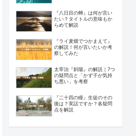
『八日目の蝉』は何が言い
たい？タイトルの意味もか
らめて解説
『ライ麦畑でつかまえて』
の解説！何が言いたいか考
察してみた
太宰治『斜陽』の解説｜7つ
の疑問点と「かず子が気持
ち悪い」を考察
『二十四の瞳』生徒のその
後は？実話ですか？各疑問
点を解説