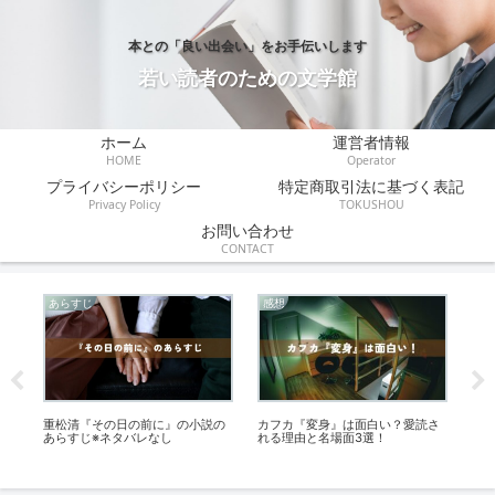
本との「良い出会い」をお手伝いします
若い読者のための文学館
ホーム
運営者情報
HOME
Operator
プライバシーポリシー
特定商取引法に基づく表記
Privacy Policy
TOKUSHOU
お問い合わせ
CONTACT
あらすじ
感想
伝
短
重松清『その日の前に』の小説の
カフカ『変身』は面白い？愛読さ
『
小
あらすじ※ネタバレなし
れる理由と名場面3選！
と