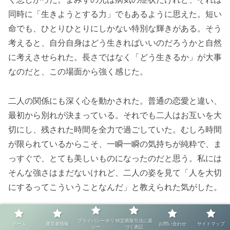
同時に「生きようとする力」でもあるように思えた。短い
命でも、ひとりひとりにしかない特別な輝きがある。そう
考えると、自分自身はどう生きればいいのだろうかと自然
に考えさせられた。長さではなく「どう生きるか」が大事
なのだと、この場面から強く感じた。
二人の関係にも深く心を動かされた。普通の恋愛と違い、
最初から別れが決まっている。それでも二人はお互いを大
切にし、残された時間を全力で過ごしていた。むしろ時間
が限られているからこそ、一瞬一瞬の気持ちが純粋で、ま
っすぐで、とても美しいものになったのだと思う。私には
そんな強さはまだないけれど、二人の姿を見て「人を大切
にするってこういうことなんだ」と教えられた気がした。
この本を読んで、普段の生活を改めて見直した。健康で過
プライバシーポリ
特定商取引法に基
ホーム
運営者情報
お問い合わせ
サイトマップ
シー
づく表記