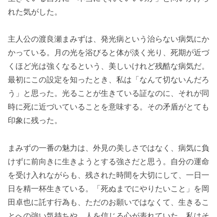
れた気がした。
主人公の渡良瀬まみずは、発光病という治らない病気にか
かっている。月の光を浴びると体が淡く光り、死期が近づ
くほど光は強くなるという、美しいけれど残酷な病気だ。
最初にこの設定を知ったとき、私は「なんて切ないんだろ
う」と思った。光ることが生きている証なのに、それが同
時に死に近づいていることを意味する。その矛盾がとても
印象に残った。
まみずの一番の魅力は、外見の美しさではなく、病気に負
けずに前向きに生きようとする強さだと思う。自分の運命
を受け入れながらも、残された時間を大切にして、一日一
日を精一杯生きている。「死ぬまでにやりたいこと」を岡
田卓也に託す行為も、ただのお願いではなくて、生きるこ
とへの強い気持ちや、人を信じる心が表れていた。私はそ