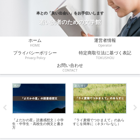
本との「良い出会い」をお手伝いします
若い読者のための文学館
ホーム
運営者情報
HOME
Operator
プライバシーポリシー
特定商取引法に基づく表記
Privacy Policy
TOKUSHOU
お問い合わせ
CONTACT
感想
あらすじ
伝
書
『よだかの星』読書感想文｜小学
『ライ麦畑でつかまえて』のあら
『
生・中学生・高校生の例文と書き
すじを簡単に（ネタバレなし）
10
方