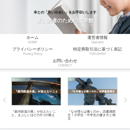
本との「良い出会い」をお手伝いします
若い読者のための文学館
ホーム
運営者情報
HOME
Operator
プライバシーポリシー
特定商取引法に基づく表記
Privacy Policy
TOKUSHOU
お問い合わせ
CONTACT
伝えたいこと
感想
伝
文
『銀河鉄道の夜』が伝えたいこ
『なぜ僕らは働くのか』読書感想
『
と。まぶしいほどの5つの教え
文！小学生・中学生の書き方と例
こ
文