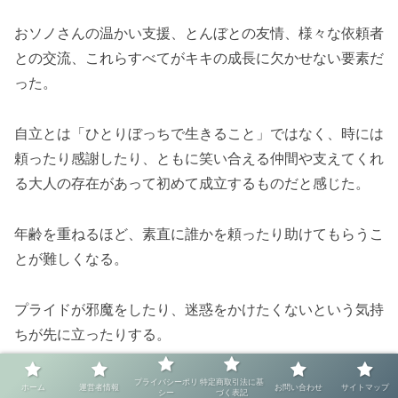
おソノさんの温かい支援、とんぼとの友情、様々な依頼者
との交流、これらすべてがキキの成長に欠かせない要素だ
った。
自立とは「ひとりぼっちで生きること」ではなく、時には
頼ったり感謝したり、ともに笑い合える仲間や支えてくれ
る大人の存在があって初めて成立するものだと感じた。
年齢を重ねるほど、素直に誰かを頼ったり助けてもらうこ
とが難しくなる。
プライドが邪魔をしたり、迷惑をかけたくないという気持
ちが先に立ったりする。
でも本当は、人とのつながりの中でこそ、自分自身の新し
プライバシーポリ
特定商取引法に基
ホーム
運営者情報
お問い合わせ
サイトマップ
シー
づく表記