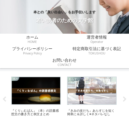
本との「良い出会い」をお手伝いします
若い読者のための文学館
ホーム
運営者情報
HOME
Operator
プライバシーポリシー
特定商取引法に基づく表記
Privacy Policy
TOKUSHOU
お問い合わせ
CONTACT
感想
感想
感
く
『わたしは食べるのが下手』の読
『きまぐれロボット』読書感想文
『
書感想文の書き方と例文
の書き方！小学生・中学生向け
文