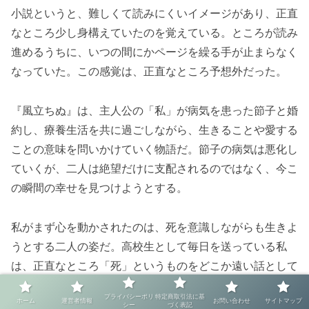
小説というと、難しくて読みにくいイメージがあり、正直
なところ少し身構えていたのを覚えている。ところが読み
進めるうちに、いつの間にかページを繰る手が止まらなく
なっていた。この感覚は、正直なところ予想外だった。
『風立ちぬ』は、主人公の「私」が病気を患った節子と婚
約し、療養生活を共に過ごしながら、生きることや愛する
ことの意味を問いかけていく物語だ。節子の病気は悪化し
ていくが、二人は絶望だけに支配されるのではなく、今こ
の瞬間の幸せを見つけようとする。
私がまず心を動かされたのは、死を意識しながらも生きよ
うとする二人の姿だ。高校生として毎日を送っている私
は、正直なところ「死」というものをどこか遠い話として
考えてきた。明日も来年も、当然のように続くものだと思
プライバシーポリ
特定商取引法に基
ホーム
運営者情報
お問い合わせ
サイトマップ
っていた。しかし主人公と節子は、未来が保証されていな
シー
づく表記