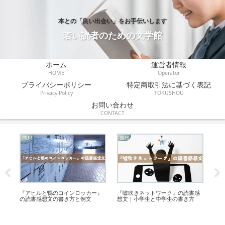
本との「良い出会い」をお手伝いします
若い読者のための文学館
ホーム
運営者情報
HOME
Operator
プライバシーポリシー
特定商取引法に基づく表記
Privacy Policy
TOKUSHOU
お問い合わせ
CONTACT
感想
感想
あ
を
『アヒルと鴨のコインロッカー』
『嘘吹きネットワーク』の読書感
『
の読書感想文の書き方と例文
想文｜小学生と中学生の書き方
じ