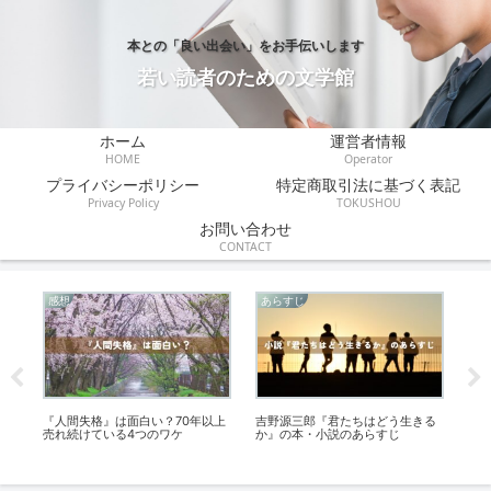
本との「良い出会い」をお手伝いします
若い読者のための文学館
ホーム
運営者情報
HOME
Operator
プライバシーポリシー
特定商取引法に基づく表記
Privacy Policy
TOKUSHOU
お問い合わせ
CONTACT
感想
あらすじ
伝
まし
『人間失格』は面白い？70年以上
吉野源三郎『君たちはどう生きる
『
売れ続けている4つのワケ
か』の本・小説のあらすじ
と