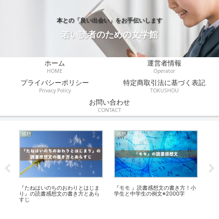
本との「良い出会い」をお手伝いします
若い読者のための文学館
ホーム
運営者情報
HOME
Operator
プライバシーポリシー
特定商取引法に基づく表記
Privacy Policy
TOKUSHOU
お問い合わせ
CONTACT
感想
感想
感
文
『たねはいのちのおわりとはじま
『モモ 』読書感想文の書き方！小
『
学
り』の読書感想文の書き方とあら
学生と中学生の例文※2000字
書
すじ
文