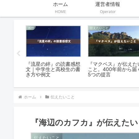
ホーム
運営者情報
HOME
Operator
感想
感想
めるって
『きみの鐘が鳴る』読書
『くらべてわかる地球
文｜中高
感想文の書き方｜小学
こと』の読書感想文の
文
生・中学生の例文
き方＆例文
ホーム
伝えたいこと
『海辺のカフカ』が伝えたい
伝えたいこと