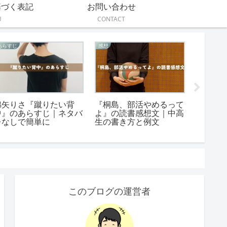
基づく表記
お問い合わせ
U
CONTACT
感想
あらすじ
伝えたいこ
『山椒魚』の面白いとこ
『走れメロス』のあらす
『ラブ
ろ！90年以上愛される4
じを短く簡単＆簡潔に！
つ』が
つの名場面
100～600文字
つの至
このブログの運営者