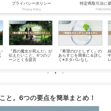
プライバシーポリシー
特定商取引法に
Privacy Policy
TOKUSHO
感想
感想
の
『先生、感想文、書けま
『青空のむこう』読書感
書
せん！』の読書感想文の
想文の例文と書き方【小
書き方と例文
中高生向け】
こと。6つの要点を簡単まとめ！