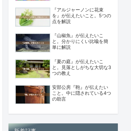
『アルジャーノンに花束
を』が伝えたいこと。5つの
点を解説
『山椒魚』が伝えたいこ
と。分かりにくい比喩を簡
単に解説
『夏の庭』が伝えたいこ
と。見落としがちな大切な3
つの教え
安部公房『鞄』が伝えたい
こと。中に隠されている4つ
の助言