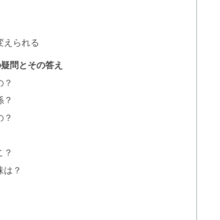
変えられる
の疑問とその答え
の？
係？
の？
こ？
味は？