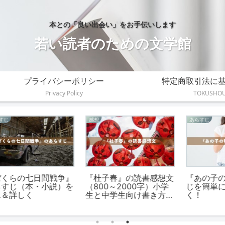
本との「良い出会い」をお手伝いします
若い読者のための文学館
プライバシーポリシー
特定商取引法に
Privacy Policy
TOKUSHO
感想
感想
感
『レンタルロボット』読
『一瞬を生きる君を、僕
・
書感想文の書き方と例文
は永遠に忘れない』読書
感想文の書き方