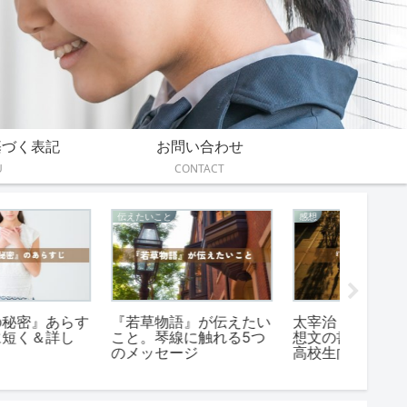
基づく表記
お問い合わせ
U
CONTACT
感想
感想
感想
『ミッキーマウスの憂
『青空のむこう』読書感
『博士
鬱』読書感想文の書き
想文の例文と書き方【小
書感想
方！中学生・高校生の例
中高生向け】
生・高
文