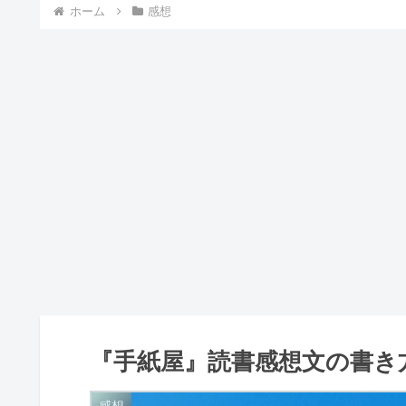
ホーム
感想
『手紙屋』読書感想文の書き
感想