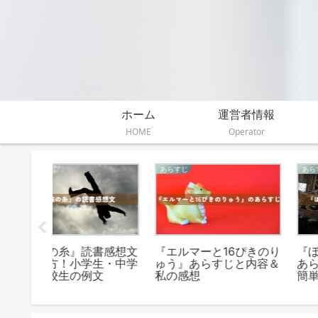
ホーム
運営者情報
HOME
Operator
伝えたいこと
感想
』あらす
『若草物語』が伝えたい
太宰治『斜陽』の読書
＆詳し
こと。琴線に触れる5つ
想文の書き方（中学生
のメッセージ
高校生向け）