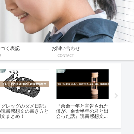
基づく表記
お問い合わせ
U
CONTACT
あらすじ
伝えたいこと
感想
『ラブカは静かに弓を持
『トカトントン』が伝え
『夏の
つ』あらすじをネタバレ
たいこと。共感必至の青
文｜中
なしで簡単に
春メッセージ
方＆例