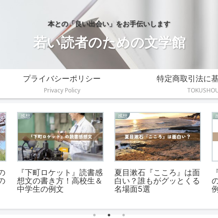
本との「良い出会い」をお手伝いします
若い読者のための文学館
プライバシーポリシー
特定商取引法に
Privacy Policy
TOKUSHO
感想
伝えたいこと
書
『ボッコちゃん』の読書
『羊と鋼の森』が伝えた
感想文の書き方と例文
いこと。調律師から学ぶ
き
【中高生向け】
4つの教え