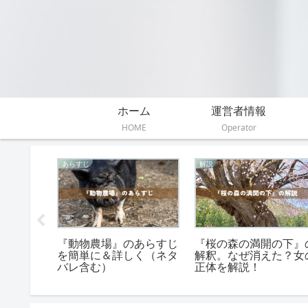
ホーム
運営者情報
HOME
Operator
感想
感想
告された
『カラフル』の面白いと
『銀河鉄道の夜』の読
の君と出
ころ3選！「ぼく」は
感想文！中学生・高校
感想文の
「あなた自身」
生・小学生の例文と書
方