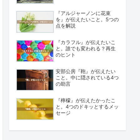
『アルジャーノンに花束
を』が伝えたいこと。5つの
点を解説
『カラフル』が伝えたいこ
と。誰でも変われる？再生
のヒント
安部公房『鞄』が伝えたい
こと。中に隠されている4つ
の助言
『檸檬』が伝えたかったこ
と。4つのドキッとするメッ
セージ