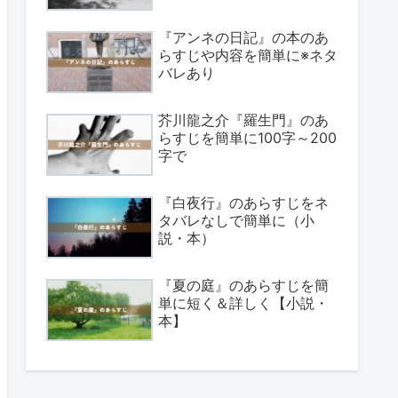
『アンネの日記』の本のあ
らすじや内容を簡単に※ネタ
バレあり
芥川龍之介『羅生門』のあ
らすじを簡単に100字～200
字で
『白夜行』のあらすじをネ
タバレなしで簡単に（小
説・本）
『夏の庭』のあらすじを簡
単に短く＆詳しく【小説・
本】