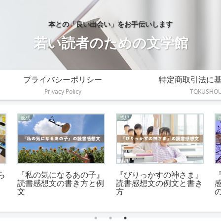
本との「良い出会い」をお手伝いします
若い読者のための文学館
プライバシーポリシー
特定商取引法に
Privacy Policy
TOKUSHO
感想
感想
ら
『私の気になるあの子』
『びりっかすの神さま』
読書感想文の書き方と例
読書感想文の例文と書き
文
方