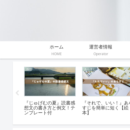
ホーム
運営者情報
HOME
Operator
感想
あらすじ
』小説の
『じゅげむの夏』読書感
『それで、いい！』あ
に短く
想文の書き方と例文！テ
すじを簡単に短く【絵
ンプレート付
本】