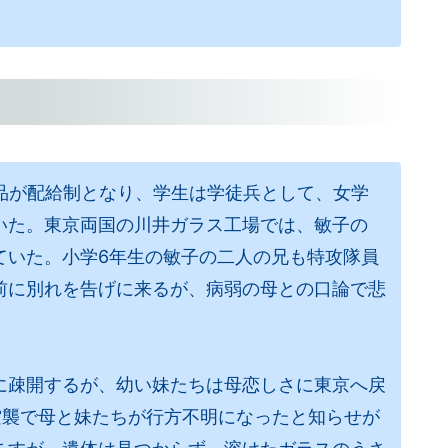
品が配給制となり、学生は学徒兵として、女学
いた。東京両国の川井ガラス工場では、敏子の
ていた。小学6年生の敏子の二人の兄も特攻隊員
前に別れを告げに来るが、病弱の母との口論で悲
に疎開するが、幼い妹たちは母恋しさに東京へ戻
空襲で母と妹たちが行方不明になったと知らせが