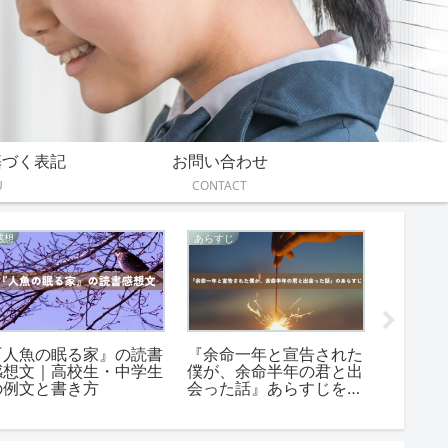
基づく表記
お問い合わせ
U
CONTACT
感想
あらすじ
伝えたいこ
『人魚の眠る家』の読書
『余命一年と宣告された
『アル
感想文｜高校生・中学生
僕が、余命半年の君と出
を』が
の例文と書き方
会った話』あらすじを簡
つの点
単に短く＆詳しく