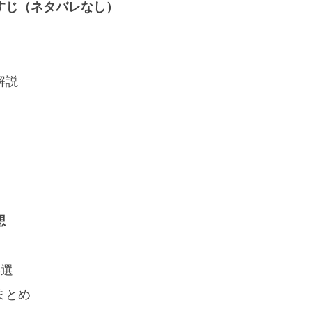
すじ（ネタバレなし）
解説
想
3選
まとめ