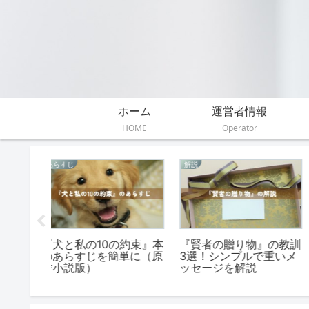
ホーム
運営者情報
HOME
Operator
伝えたいこと
感想
えたいこ
『桜のような僕の恋人』
『52ヘルツのクジラた
れた5つ
が伝えたいこと。4つの
ち』の読書感想文。高
深いメッセージ
生・中学生の例と書き