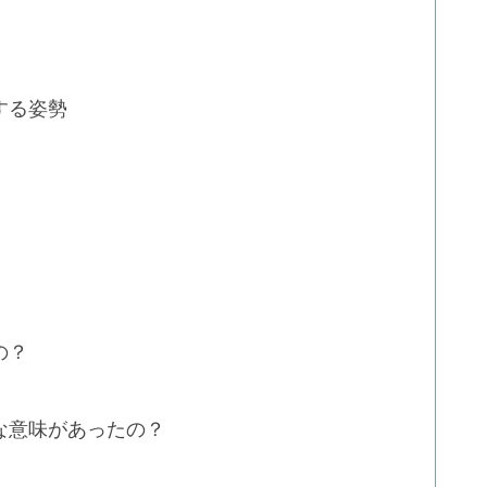
する姿勢
の？
な意味があったの？