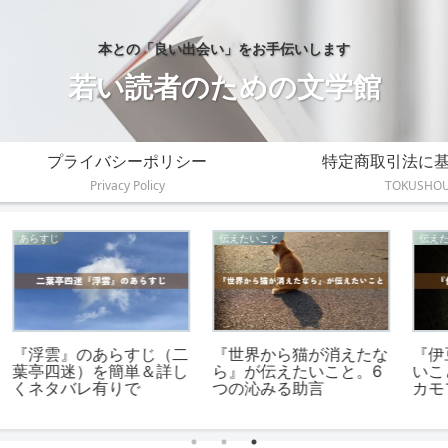
本との「良い出会い」をお手伝いします
若い読者のための文学館
プライバシーポリシー
特定商取引法に
Privacy Policy
TOKUSHO
伝えたいこと
伝えたいこと
横光利一『蝿』が伝えた
井上ひさし『握手』が伝
校
いこと。視点が変わる5
えたいこと。ココロを導
方
つの核心部分
く4つの真理