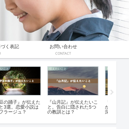
基づく表記
お問い合わせ
U
CONTACT
感想
伝えたいこと
感想
『エルマーとりゅう』読
『堕落論』が伝えたいこ
『ふた
書感想文の書き方と例文
と。 安吾がささやく3つ
読書感
のススメ！
ーンと