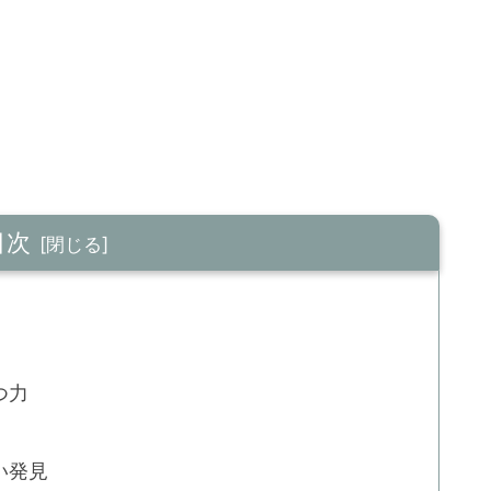
目次
つ力
い発見