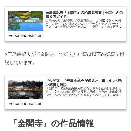
三島由紀夫『金閣寺』の読書感想文｜例文付きの
書き方ガイド
三島由紀夫『金閣寺』の読書感想文、どう書けばいいか迷
っていませんか。書き方のコツから例文・テンプレート・
題名・コピペ可能な穴埋め式まで、疑問をまとめて解決し
ます。
versatilebase.com
※三島由紀夫が『金閣寺』で伝えたい事は以下の記事で解
説しています。
『金閣寺』で三島由紀夫が伝えたい事。4つの熱
い感情を解説
『金閣寺』で三島由紀夫が伝えたい事を学生向けに詳しく
解説。美への執着、現実と理想の乖離、社会からの疎外感
など、作品の核心部分を分かりやすく説明します。課題レ
ポート作成に役立つ内容です。
versatilebase.com
『金閣寺』の作品情報