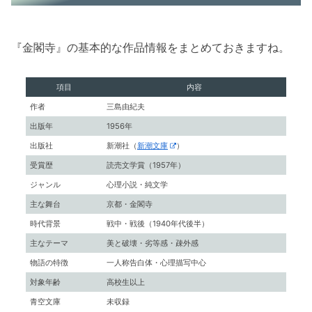
『金閣寺』の基本的な作品情報をまとめておきますね。
項目
内容
作者
三島由紀夫
出版年
1956年
出版社
新潮社（
新潮文庫
）
受賞歴
読売文学賞（1957年）
ジャンル
心理小説・純文学
主な舞台
京都・金閣寺
時代背景
戦中・戦後（1940年代後半）
主なテーマ
美と破壊・劣等感・疎外感
物語の特徴
一人称告白体・心理描写中心
対象年齢
高校生以上
青空文庫
未収録