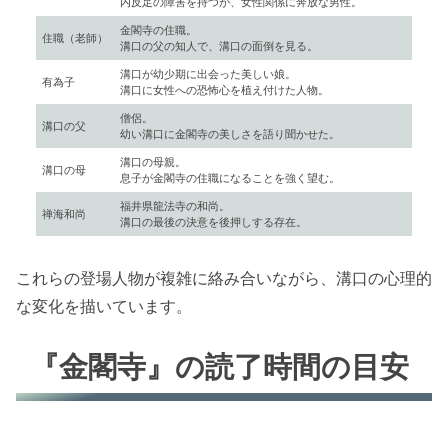
内反足の障害を持つが、女性関係に奔放な男性。
金閣寺の住職。
住職（老師）
溝口の父の知人で、溝口の面倒を見る。
溝口が幼少期に出会った美しい娘。
有為子
溝口に女性への恐怖心を植え付けた人物。
僧侶。
溝口の父
幼い溝口に金閣寺の美しさを語り聞かせた。
溝口の母親。
溝口の母
息子が金閣寺の住職になることを強く望む。
福井県龍法寺の和尚。
禅海和尚
溝口の最後の決意を後押しする存在。
これらの登場人物が複雑に絡み合いながら、溝口の心理的
な変化を描いています。
『金閣寺』の読了時間の目安