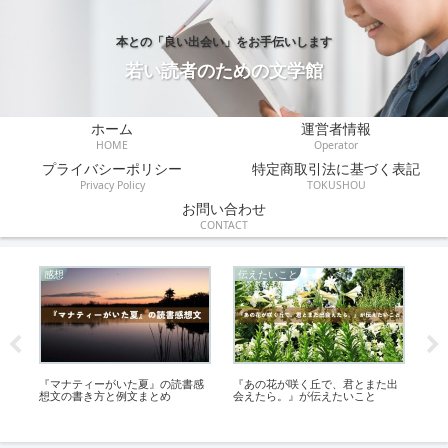
本との「良い出会い」をお手伝いします
若い読者のための文学館
ホーム
運営者情報
HOME
Operator
プライバシーポリシー
特定商取引法に基づく表記
Privacy Policy
TOKUSHOU
お問い合わせ
CONTACT
感想
伝えたいこと
あ
の
『マナティーがいた夏』の読書感
『あの花が咲く丘で、君とまた出
『
想文の書き方と例文まとめ
会えたら。』が伝えたいこと
を