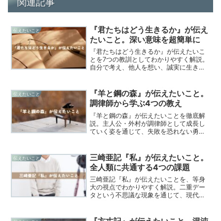
関連記事
『君たちはどう生きるか』が伝え
伝えたいこと
たいこと。深い意味を超簡単に
『君たちはどう生きるか』が伝えたいこ
とを7つの教訓としてわかりやすく解説。
自分で考え、他人を想い、誠実に生きる
力を得るためのヒントが満載です！
『羊と鋼の森』が伝えたいこと。
伝えたいこと
調律師から学ぶ4つの教え
『羊と鋼の森』が伝えたいことを徹底解
説。主人公・外村が調律師として成長し
ていく姿を通じて、失敗を恐れない勇
気、継続する力の大切さ、感性を磨く意
味、人とのつながりの価値など、私たち
の人生に活かせる具体的な教訓を紹介。
三崎亜記『私』が伝えたいこと。
伝えたいこと
物語の深い魅力と、読者の心に残るメッ
全人類に共通する4つの課題
セージを分かりやすくお伝えします。
三崎亜記『私』が伝えたいことを、等身
大の視点でわかりやすく解説。二重デー
タという不思議な現象を通じて、現代社
会に生きる私たちの本質に迫ります。シ
ステムの狭間で揺れる魂の軌跡を、独自
の視点で読み解きます。
『方丈記』が伝えたいこと。混沌