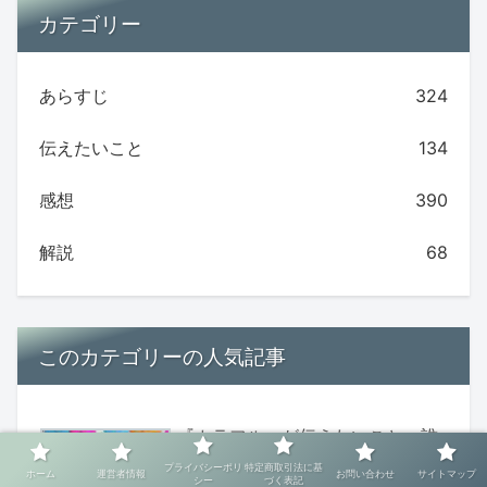
カテゴリー
あらすじ
324
伝えたいこと
134
感想
390
解説
68
このカテゴリーの人気記事
『カラフル』が伝えたいこと。誰
でも変われる？再生のヒント
プライバシーポリ
特定商取引法に基
ホーム
運営者情報
お問い合わせ
サイトマップ
シー
づく表記