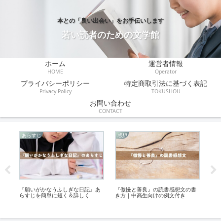
本との「良い出会い」をお手伝いします
若い読者のための文学館
ホーム
運営者情報
HOME
Operator
プライバシーポリシー
特定商取引法に基づく表記
Privacy Policy
TOKUSHOU
お問い合わせ
CONTACT
あらすじ
感想
あ
ら
『願いがかなうふしぎな日記』あ
『傲慢と善良』の読書感想文の書
『
らすじを簡単に短く＆詳しく
き方｜中高生向けの例文付き
＆