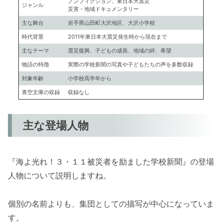
ノンフィクション、東日本大震災
ジャンル
災害・地域ドキュメンタリー
主な舞台
岩手県山田町大沢地区、大沢小学校
時代背景
2011年東日本大震災発生時から現在まで
主なテーマ
震災復興、子どもの成長、地域の絆、希望
物語の特徴
実際の学校新聞の写真や子どもたちの声を多数収録
対象年齢
小学校高学年から
青空文庫の収録
収録なし
主な登場人物
『海よ光れ！３・１１被災者を励ました学校新聞』の登場
人物について説明しますね。
個別の名前よりも、集団としての描写が中心になっていま
す。