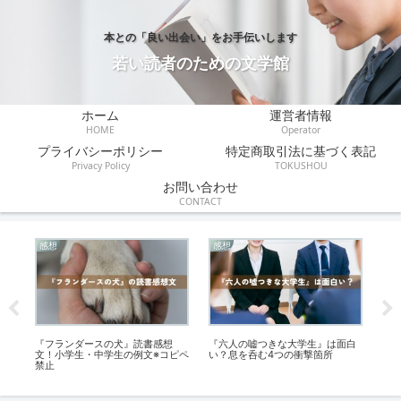
本との「良い出会い」をお手伝いします
若い読者のための文学館
ホーム
運営者情報
HOME
Operator
プライバシーポリシー
特定商取引法に基づく表記
Privacy Policy
TOKUSHOU
お問い合わせ
CONTACT
感想
感想
感
こ
『フランダースの犬』読書感想
『六人の嘘つきな大学生』は面白
『
文！小学生・中学生の例文※コピペ
い？息を呑む4つの衝撃箇所
心
禁止