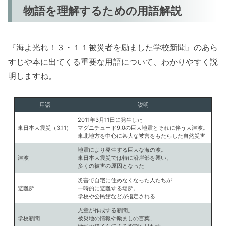
物語を理解するための用語解説
『海よ光れ！３・１１被災者を励ました学校新聞』のあら
すじや本に出てくる重要な用語について、わかりやすく説
明しますね。
用語
説明
2011年3月11日に発生した
東日本大震災（3.11）
マグニチュード9.0の巨大地震とそれに伴う大津波。
東北地方を中心に甚大な被害をもたらした自然災害
地震により発生する巨大な海の波。
津波
東日本大震災では特に沿岸部を襲い、
多くの被害の原因となった
災害で自宅に住めなくなった人たちが
避難所
一時的に避難する場所。
学校や公民館などが指定される
児童が作成する新聞。
学校新聞
被災地の情報や励ましの言葉、