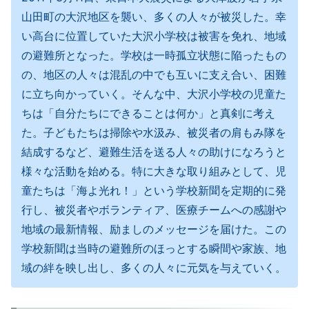
山田町の大沢地区を襲い、多くの人々が被災した。幸
い高台に位置していた大沢小学校は被害を免れ、地域
の避難所となった。学校は一時孤立状態に陥ったもの
の、地区の人々は混乱の中でも互いに支え合い、困難
に立ち向かっていく。そんな中、大沢小学校の児童た
ちは「自分たちにできることは何か」と真剣に考え
た。子どもたちは掃除や水汲み、被災者の肩もみ隊を
結成するなど、避難生活を送る人々の助けになろうと
様々な活動を始める。特に大きな取り組みとして、児
童たちは「海よ光れ！」という学校新聞を定期的に発
行し、被災者やボランティア、医療チームへの感謝や
地域の最新情報、励ましのメッセージを届けた。この
学校新聞は当時の避難所のほっとする瞬間や家族、地
域の絆を映し出し、多くの人々に元気を与えていく。