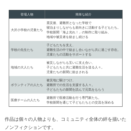
登場人物
簡単な紹介
震災後、避難所となった学校で
寝泊まりしながらも前向きに活動する子どもたち。
大沢小学校の児童たち
学校新聞「海よ光れ！」の制作に取り組み、
地域や被災者を励まし続ける
子どもたちを支え、
学校の先生たち
避難生活の中で励まし合いながら共に過ごす存在。
児童たちの活動をサポートする
被災しながらも互いに支え合い、
地域の大人たち
子どもたちと共に避難生活を送る人々。
児童たちの新聞に励まされる
被災地に駆けつけ、
ボランティアの人たち
避難所での生活を支援する人々。
子どもたちの新聞を読んで元気をもらう
避難所で医療活動を行う専門家たち。
医療チームの人たち
学校新聞を通じて子どもたちとの交流を深める
作品は個々の人物よりも、コミュニティ全体の絆を描いた
ノンフィクションです。