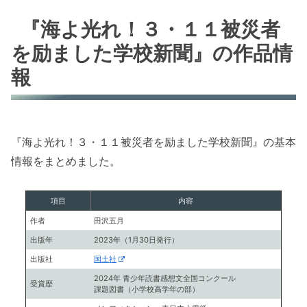
『海よ光れ！３・１１被災者
を励ました学校新聞』の作品情
報
『海よ光れ！３・１１被災者を励ました学校新聞』の基本
情報をまとめました。
項目
内容
作者
田沢五月
出版年
2023年（1月30日発行）
出版社
国土社
2024年 青少年読書感想文全国コンクール
受賞歴
課題図書（小学校高学年の部）