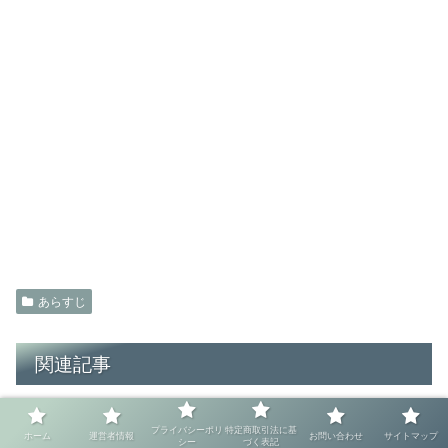
あらすじ
関連記事
三島由紀夫『仮面の告白』のあら
あらすじ
プライバシーポリ
特定商取引法に基
ホーム
運営者情報
お問い合わせ
サイトマップ
すじを簡単に（ネタバレなし）
シー
づく表記