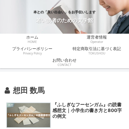
本との「良い出会い」をお手伝いします
若い読者のための文学館
ホーム
運営者情報
HOME
Operator
プライバシーポリシー
特定商取引法に基づく表記
Privacy Policy
TOKUSHOU
お問い合わせ
CONTACT
想田 数馬
『ふしぎなフーセンガム』の読書
感想
感想文｜小学生の書き方と800字
の例文