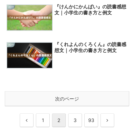
『けんかにかんぱい』の読書感想
感想
文｜小学生の書き方と例文
『くれよんのくろくん』の読書感
感想
想文｜小学生の書き方と例文
次のページ
前
次
1
2
3
93
へ
へ