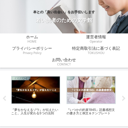
本との「良い出会い」をお手伝いします
若い読者のための文学館
ホーム
運営者情報
HOME
Operator
プライバシーポリシー
特定商取引法に基づく表記
Privacy Policy
TOKUSHOU
お問い合わせ
CONTACT
伝えたいこと
感想
感
単
『夢をかなえるゾウ』が伝えたい
『いつかの約束1945』読書感想文
『
こと。人生が変わる5つの法則
の書き方と例文＆テンプレート
想
き