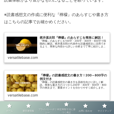
※読書感想文の作成に便利な『檸檬』のあらすじや書き方
はこちらの記事でお確かめください。
梶井基次郎『檸檬』のあらすじを簡単に解説！
『檸檬』のあらすじを100字・200字・400字・600字で段
階的に解説。梶井基次郎の代表作を読書感想文に活用でき
るよう、簡単な内容から詳しい分析まで丁寧に紹介しま
す。
versatilebase.com
『檸檬』の読書感想文の書き方！200～800字の
例文付き
『檸檬』の読書感想文の書き方を高校生向けに詳しく解
説。簡単な書き方のコツから200字・400字・600字・800
字の例文まで、重要ポイントを分かりやすく紹介します。
versatilebase.com
プライバシーポリ
特定商取引法に基
ホーム
運営者情報
お問い合わせ
サイトマップ
シー
づく表記